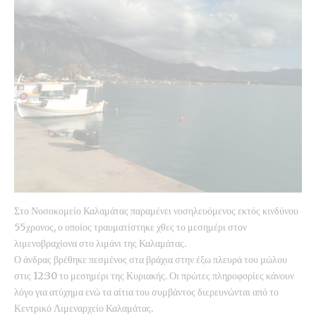
Στο Νοσοκομείο Καλαμάτας παραμένει νοσηλευόμενος εκτός κινδύνου
55χρονος, ο οποίος τραυματίστηκε χθες το μεσημέρι στον
λιμενοβραχίονα στο λιμάνι της Καλαμάτας.
Ο άνδρας βρέθηκε πεσμένος στα βράχια στην έξω πλευρά του μώλου
στις 12:30 το μεσημέρι της Κυριακής. Οι πρώτες πληροφορίες κάνουν
λόγο για ατύχημα ενώ τα αίτια του συμβάντος διερευνώνται από το
Κεντρικό Λιμεναρχείο Καλαμάτας.