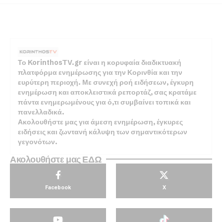
Το KorinthosTV.gr είναι η κορυφαία διαδικτυακή
πλατφόρμα ενημέρωσης για την Κορινθία και την
ευρύτερη περιοχή. Με συνεχή ροή ειδήσεων, έγκυρη
ενημέρωση και αποκλειστικά ρεπορτάζ, σας κρατάμε
πάντα ενημερωμένους για ό,τι συμβαίνει τοπικά και
πανελλαδικά.
Ακολουθήστε μας για άμεση ενημέρωση, έγκυρες
ειδήσεις και ζωντανή κάλυψη των σημαντικότερων
γεγονότων.
Ακολουθήστε μας ΕΔΩ
Facebook
X