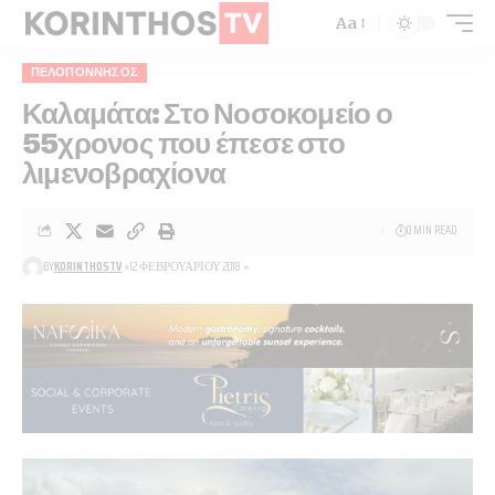
Aa
ΠΕΛΟΠΌΝΝΗΣΟΣ
Καλαμάτα: Στο Νοσοκομείο ο
55χρονος που έπεσε στο
λιμενοβραχίονα
0 MIN READ
BY
KORINTHOSTV
12 ΦΕΒΡΟΥΑΡΊΟΥ 2018