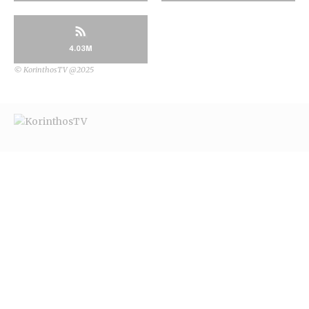
4.03M
© KorinthosTV @2025