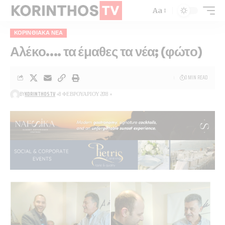
Aa
ΚΟΡΙΝΘΙΑΚΆ ΝΈΑ
Αλέκο…. τα έμαθες τα νέα; (φώτο)
0 MIN READ
BY
KORINTHOSTV
8 ΦΕΒΡΟΥΑΡΊΟΥ 2018