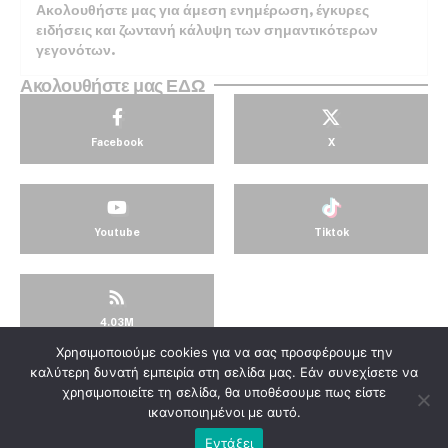
Ακολουθήστε μας για άμεση ενημέρωση, έγκυρες
ειδήσεις και ζωντανή κάλυψη των σημαντικότερων
γεγονότων.
Ακολουθήστε μας ΕΔΩ
Facebook
X
Youtube
Tiktok
4.03M
Χρησιμοποιούμε cookies για να σας προσφέρουμε την
© KorinthosTV @2025
καλύτερη δυνατή εμπειρία στη σελίδα μας. Εάν συνεχίσετε να
χρησιμοποιείτε τη σελίδα, θα υποθέσουμε πως είστε
ικανοποιημένοι με αυτό.
Εντάξει