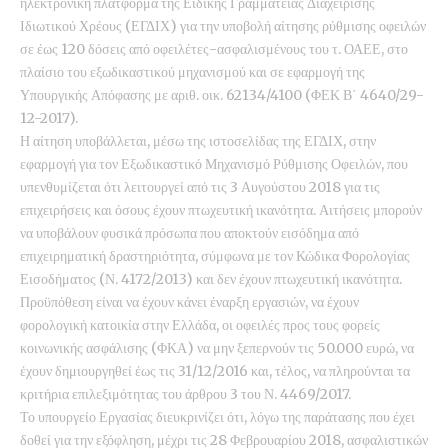
ηλεκτρονική πλατφόρμα της Ειδικής Γραμματείας Διαχείρισης
Ιδιωτικού Χρέους (ΕΓΔΙΧ) για την υποβολή αίτησης ρύθμισης οφειλών
σε έως 120 δόσεις από οφειλέτες-ασφαλισμένους του τ. ΟΑΕΕ, στο
πλαίσιο του εξωδικαστικού μηχανισμού και σε εφαρμογή της
Υπουργικής Απόφασης με αριθ. οικ. 62134/4100 (ΦΕΚ Β΄ 4640/29-
12-2017).
Η αίτηση υποβάλλεται, μέσω της ιστοσελίδας της ΕΓΔΙΧ, στην
εφαρμογή για τον
Εξωδικαστικό Μηχανισμό Ρύθμισης Οφειλών
, που
υπενθυμίζεται ότι λειτουργεί από τις 3 Αυγούστου 2018 για τις
επιχειρήσεις και όσους έχουν πτωχευτική ικανότητα. Αιτήσεις μπορούν
να υποβάλουν φυσικά πρόσωπα που αποκτούν εισόδημα από
επιχειρηματική δραστηριότητα, σύμφωνα με τον Κώδικα Φορολογίας
Εισοδήματος (Ν. 4172/2013) και δεν έχουν πτωχευτική ικανότητα.
Προϋπόθεση είναι να έχουν κάνει έναρξη εργασιών, να έχουν
φορολογική κατοικία στην Ελλάδα, οι οφειλές προς τους φορείς
κοινωνικής ασφάλισης (ΦΚΑ) να μην ξεπερνούν τις 50.000 ευρώ, να
έχουν δημιουργηθεί έως τις 31/12/2016 και, τέλος, να πληρούνται τα
κριτήρια επιλεξιμότητας του άρθρου 3 του Ν. 4469/2017.
Το υπουργείο Εργασίας διευκρινίζει ότι, λόγω της παράτασης που έχει
δοθεί για την εξόφληση, μέχρι τις 28 Φεβρουαρίου 2018, ασφαλιστικών