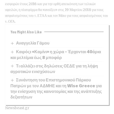
εισφορών έτους 2016 και για την ορθή απεικόνιση των τελικών
οφειλών, η πλατφόρμα θα «ανοίξει» στις 19 Μαρτίου 2018 για τους
ασφαλισμένους του τ. ΕΤΑΑ και τον Μάιο για τους ασφαλισμένους του
τ. ΟΓΑ.
You Might Also Like
Αναγγελία Γάμου
Καιρός: «Καμίνι» η χώρα – Έρχονται 40άρια
και μελτέμια έως 8 μποφόρ
Τι αλλάζει στις δηλώσεις ΟΣΔΕ για τη λήψη
αγροτικών ενισχύσεων
Συνάντηση του Επιστημονικού Πάρκου
Πατρών με τον ΑΔΜΗΕ και τη Wise Greece για
την ενίσχυση της καινοτομίας και της ανάπτυξης
δεξιοτήτων
Newsbeast.gr