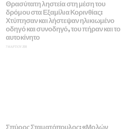
Θρασύτατη ληστεία στη μέση του
δρόμου στα Εξαμίλια Κορινθίας:
Χτύπησαν και λήστεψαν ηλικιωμένο
οδηγό και συνοδηγό, του πήραν και το
αυτοκίνητο
7 ΜΑΡΤΊΟΥ 2018
Σπύρος Σταματόπουλος: «Μολών