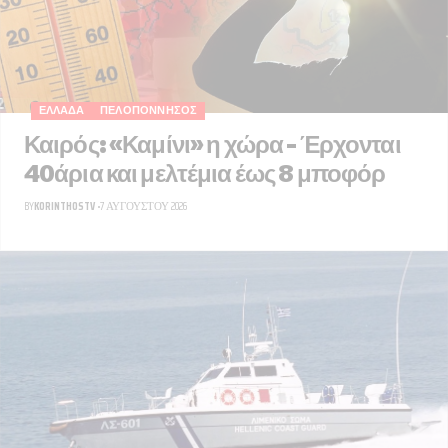
ΕΛΛΆΔΑ
ΠΕΛΟΠΌΝΝΗΣΟΣ
Καιρός: «Καμίνι» η χώρα – Έρχονται
40άρια και μελτέμια έως 8 μποφόρ
BY
KORINTHOSTV
7 ΑΥΓΟΎΣΤΟΥ 2026