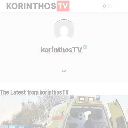
korinthosTV
The Latest from korinthosTV