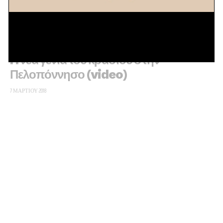
H νέα γενιά του κρασιού στην
Πελοπόννησο (video)
7 ΜΑΡΤΊΟΥ 2018