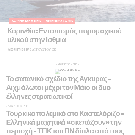
ΚΟΡΙΝΘΙΑΚΆ ΝΈΑ
ΛΙΜΕΝΙΚΟ ΣΩΜΑ
Κορινθία: Εντοπισμός πυρομαχικού
υλικού στην Ισθμία
BY
KORINTHOSTV
7 ΑΥΓΟΎΣΤΟΥ 2026
- ADVERTISEMENT -
Το σατανικό σχέδιο της Άγκυρας –
Αιχμάλωτοι μέχρι τον Μάιο οι δυο
έλληνες στρατιωτικοί
7 ΜΑΡΤΊΟΥ 2018
Τουρκικό πολεμικό στο Καστελόριζο –
Ελληνικά μαχητικά «σκεπάζουν» την
περιοχή – ΤΠΚ του ΠΝ δίπλα από τους