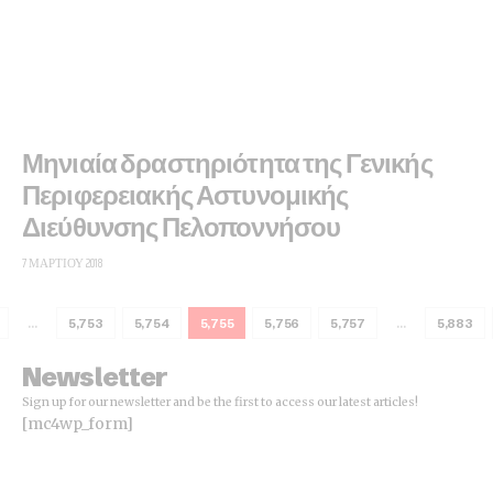
Μηνιαία δραστηριότητα της Γενικής
Περιφερειακής Αστυνομικής
Διεύθυνσης Πελοποννήσου
7 ΜΑΡΤΊΟΥ 2018
…
5,753
5,754
5,755
5,756
5,757
…
5,883
Newsletter
Sign up for our newsletter and be the first to access our latest articles!
[mc4wp_form]