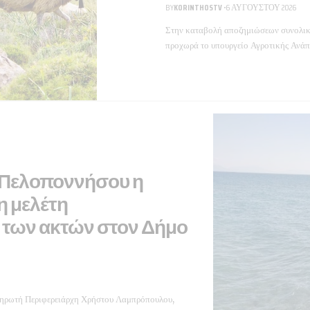
BY
KORINTHOSTV
6 ΑΥΓΟΎΣΤΟΥ 2026
Στην καταβολή αποζημιώσεων συνολικο
προχωρά το υπουργείο Αγροτικής Ανάπ
α Πελοποννήσου η
η μελέτη
 των ακτών στον Δήμο
ληρωτή Περιφερειάρχη Χρήστου Λαμπρόπουλου,