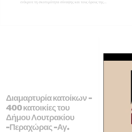
ενέκρινε τη σκοπιμότητα σύναψης και τους όρους της…
Διαμαρτυρία κατοίκων –
Ο Billy
400 κατοικίες του
στη Λακ
Δήμου Λουτρακίου
φωτογρ
-Περαχώρας -Αγ.
26 ΦΕΒΡΟΥΑΡΊΟΥ