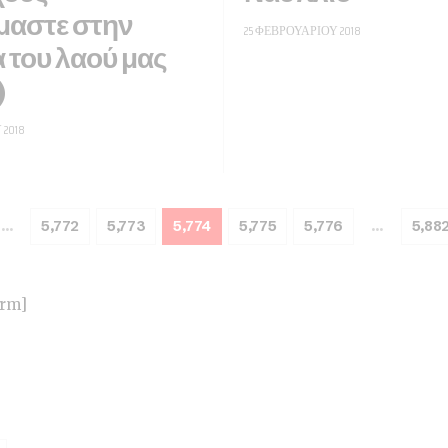
μαστε στην
25 ΦΕΒΡΟΥΑΡΊΟΥ 2018
 του λαού μας
)
 2018
…
5,772
5,773
5,774
5,775
5,776
…
5,88
orm]