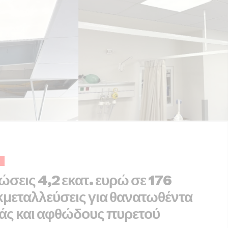
Σ
σεις 4,2 εκατ. ευρώ σε 176
κμεταλλεύσεις για θανατωθέντα
άς και αφθώδους πυρετού