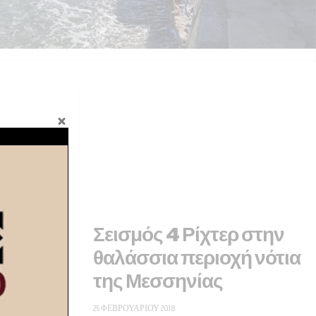
ίων
Σεισμός 4 Ρίχτερ στην
 άλλη
θαλάσσια περιοχή νότια
της Μεσσηνίας
25 ΦΕΒΡΟΥΑΡΊΟΥ 2018