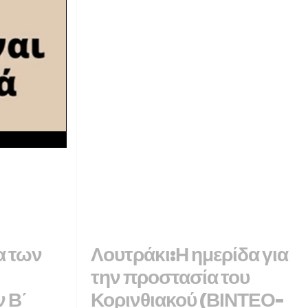
ΛΟΥΣ
α των
Λουτράκι:Η ημερίδα για
την προστασία του
 Β΄
Κορινθιακού (ΒΙΝΤΕΟ-