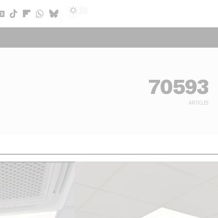
Sign In
70593
ARTICLES