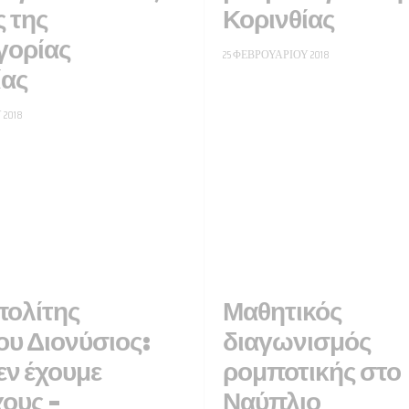
ς της
Κορινθίας
γορίας
25 ΦΕΒΡΟΥΑΡΊΟΥ 2018
ίας
 2018
ολίτης
Μαθητικός
ου Διονύσιος:
διαγωνισμός
εν έχουμε
ρομποτικής στο
ους –
Ναύπλιο