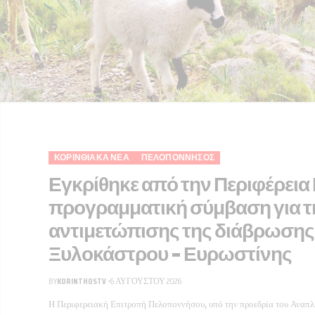
ΚΟΡΙΝΘΙΑΚΆ ΝΈΑ
ΠΕΛΟΠΌΝΝΗΣΟΣ
Εγκρίθηκε από την Περιφέρει
προγραμματική σύμβαση για τ
αντιμετώπισης της διάβρωσης
Ξυλοκάστρου – Ευρωστίνης
BY
KORINTHOSTV
6 ΑΥΓΟΎΣΤΟΥ 2026
Η Περιφερειακή Επιτροπή Πελοποννήσου, υπό την προεδρία του Αναπ