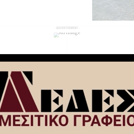
- ADVERTISEMENT -
 Zane βρίσκεται
Ο Δήμος Σικυων
ωνία – Δείτε
ΕΝΤΑΧΘΗΚΕ για
αφίες
μια χρονιά στο
ΠΡΟΓΡΑΜΜΑ
 2018