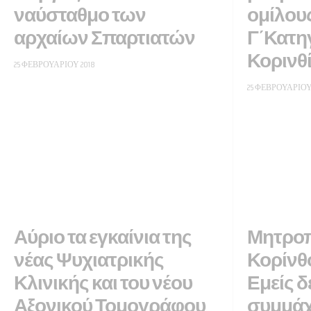
ναύσταθμο των
ομίλου
αρχαίων Σπαρτιατών
Γ΄Κατη
Κορινθ
25 ΦΕΒΡΟΥΑΡΊΟΥ 2018
25 ΦΕΒΡΟΥΑΡΊΟΥ
Αύριο τα εγκαίνια της
Μητροπ
νέας Ψυχιατρικής
Κορίνθ
Κλινικής και του νέου
Εμείς δ
Αξονικού Τομογράφου
συμμάχ