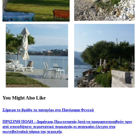
You Might Also Like
Σήμερα το βράδυ το πανηγύρι στο Πανόραμα Φενεού
ΠΡΑΣΙΝΗ ΠΟΛΗ – Δημήτρης Πρωτοπαπάς ζητά να πραγματοποιηθούν πριν
από οποιοδήποτε περιστατικό πυρκαγιάς οι αναγκαίοι έλεγχοι στα
φωτοβολταϊκά πάρκα της περιοχής