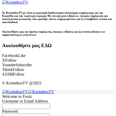
Το KorinthosTV.gr είναι η κορυφαία διαδικτυακή πλατφόρμα ενημέρωσης για την
Κορινθία και την ευρύτερη περιοχή. Με συνεχή ροή ειδήσεων, έγκυρη ενημέρωση και
αποκλειστικά ρεπορτάζ, σας κρατάμε πάντα ενημερωμένους για ό,τι συμβαίνει τοπικά και
πανελλαδικά.
Ακολουθήστε μας για άμεση ενημέρωση, έγκυρες ειδήσεις και ζωντανή κάλυψη των
σημαντικότερων γεγονότων.
Ακολουθήστε μας ΕΔΩ
Facebook
Like
X
Follow
Youtube
Subscribe
Tiktok
Follow
4.03M
Follow
© KorinthosTV @2025
Welcome to Foxiz
Username or Email Address
Password