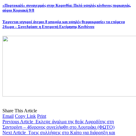
«Πορτοκαλί» συναγερμός στην Κορινθία: Πολύ υψηλός κίνδυνος πυρκαγιάς,
αύριο Κυριακή 9/8
Έρχονται ισχυροί άνεμοι 8 μποφόρ και υψηλές θερμοκρασίες τα επόμενα
24ωρα – Συνεδρίασε η Επιτροπή Εκτίμησης Κινδύνου
Share This Article
Email
Copy Link
Print
Previous Article
Εκλεψε άγαλμα της θεάς Αφροδίτης στη
Σαντορίνη – 46χρονος συνελήφθη στο Λουτράκι (ΦΩΤΟ)
Next Article
Τρεις συλλήψεις στo Κιάτο για διάρρηξη και