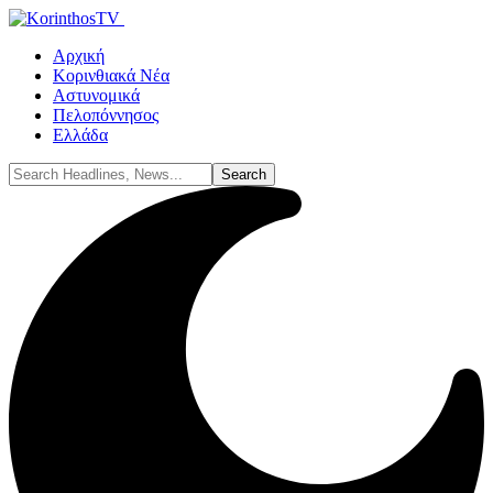
Αρχική
Κορινθιακά Νέα
Αστυνομικά
Πελοπόννησος
Ελλάδα