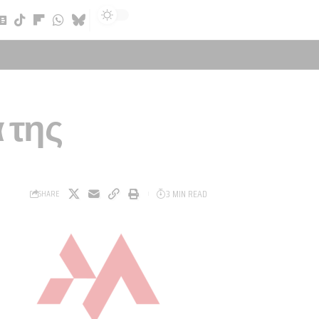
Sign In
 της
3 MIN READ
SHARE