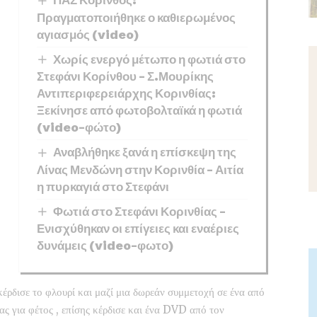
Πραγματοποιήθηκε ο καθιερωμένος
αγιασμός (video)
Χωρίς ενεργό μέτωπο η φωτιά στο
Στεφάνι Κορίνθου – Σ.Μουρίκης
Αντιπεριφερειάρχης Κορινθίας:
Ξεκίνησε από φωτοβολταϊκά η φωτιά
(video-φώτο)
Αναβλήθηκε ξανά η επίσκεψη της
Λίνας Μενδώνη στην Κορινθία – Αιτία
η πυρκαγιά στο Στεφάνι
Φωτιά στο Στεφάνι Κορινθίας –
Ενισχύθηκαν οι επίγειες και εναέριες
δυνάμεις (video-φωτο)
έρδισε το φλουρί και μαζί μια δωρεάν συμμετοχή σε ένα από
ς για φέτος , επίσης κέρδισε και ένα DVD από τον