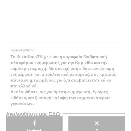
Το KorinthosTV.gr είναι η κορυφαία διαδικτυακή
πλατφόρμα ενημέρωσης για την Κορινθία και την
ευρύτερη περιοχή. Με συνεχή ροή ειδήσεων, έγκυρη
ενημέρωση και αποκλειστικά ρεπορτάζ, σας κρατάμε
πάντα ενημερωμένους για ό,τι συμβαίνει τοπικά και
πανελλαδικά.
Ακολουθήστε μας για άμεση ενημέρωση, έγκυρες
ειδήσεις και ζωντανή κάλυψη των σημαντικότερων
γεγονότων.
Ακολουθήστε μας ΕΔΩ
Facebook
X