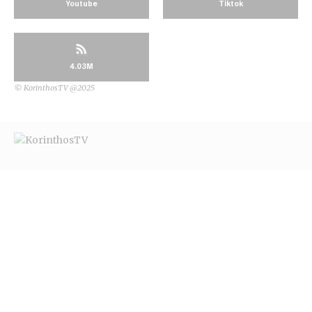
Youtube
Tiktok
4.03M
© KorinthosTV @2025