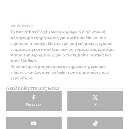
Το KorinthosTV.gr είναι η κορυφαία διαδικτυακή
πλατφόρμα ενημέρωσης για την Κορινθία και την
ευρύτερη περιοχή. Με συνεχή ροή ειδήσεων, έγκυρη
ενημέρωση και αποκλειστικά ρεπορτάζ, σας κρατάμε
πάντα ενημερωμένους για ό,τι συμβαίνει τοπικά και
πανελλαδικά.
Ακολουθήστε μας για άμεση ενημέρωση, έγκυρες
ειδήσεις και ζωντανή κάλυψη των σημαντικότερων
γεγονότων.
Ακολουθήστε μας ΕΔΩ
Facebook
X