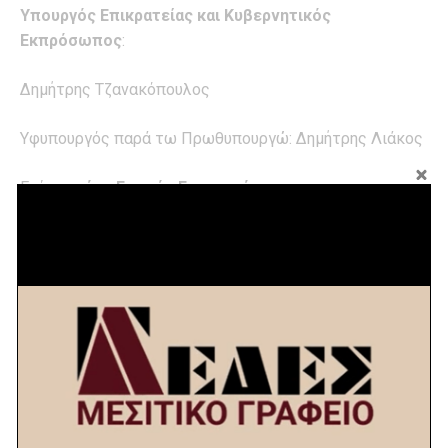
Υπουργός Επικρατείας και Κυβερνητικός
Εκπρόσωπος
:
Δημήτρης Τζανακόπουλος
Υφυπουργός παρά τω Πρωθυπουργώ: Δημήτρης Λιάκος
Επίσης
νέος Γενικός Γραμματέας της
Κυβέρνησης
ορίζεται ο Ακρίτας Καϊδατζής
Όπως είπε ο κ. Τζανακόπουλος, ο πρωθυπουργός θα
προτείνει στην πρώτη συνεδρίαση της ΚΟ του ΣΥΡΙΖΑ
τον
Παναγιώτη Κουρουμπλή
για τη θέση του πρώτου
κοινοβουλευτικού εκπροσώπου.