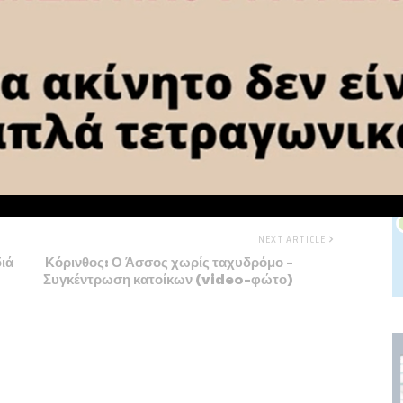
NEXT ARTICLE
ιά
Κόρινθος: Ο Άσσος χωρίς ταχυδρόμο –
Συγκέντρωση κατοίκων (video-φώτο)