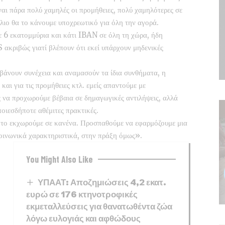
ίναι πάρα πολύ χαμηλές οι προμήθειες, πολύ χαμηλότερες σε
λιο θα το κάνουμε υποχρεωτικό για όλη την αγορά.
με 6 εκατομμύρια και κάτι IBAN σε όλη τη χώρα, ήδη
 ακριβώς γιατί βλέπουν ότι εκεί υπάρχουν μηδενικές
βάνουν συνέχεια και αναμασούν τα ίδια συνθήματα, η
 και για τις προμήθειες κτλ. εμείς απαντούμε με
ίς να προχωρούμε βέβαια σε δημαγωγικές αντιλήψεις, αλλά
ποιεσδήποτε αθέμιτες πρακτικές.
ν το εκχωρούμε σε κανένα. Προσπαθούμε να εφαρμόζουμε μια
κοινωνικά χαρακτηριστικά, στην πράξη όμως».
You Might Also Like
ΥΠΑΑΤ: Αποζημιώσεις 4,2 εκατ.
ευρώ σε 176 κτηνοτροφικές
εκμεταλλεύσεις για θανατωθέντα ζώα
λόγω ευλογιάς και αφθώδους