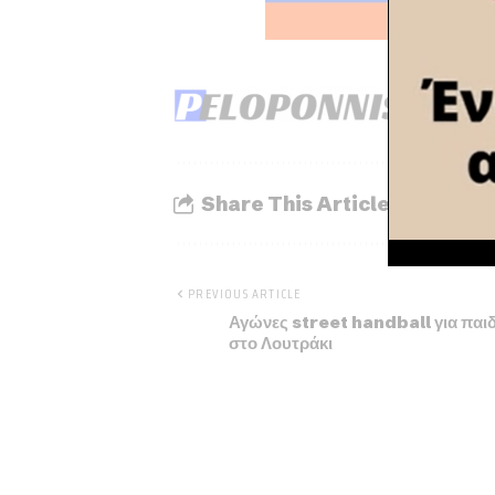
Share This Article
PREVIOUS ARTICLE
Αγώνες street handball για παιδ
στο Λουτράκι