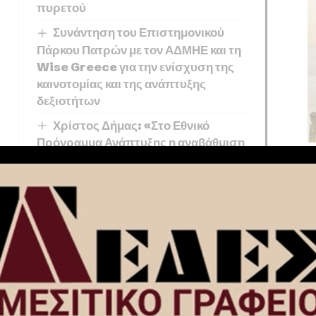
πυρετού
Συνάντηση του Επιστημονικού
Πάρκου Πατρών με τον ΑΔΜΗΕ και τη
Wise Greece για την ενίσχυση της
καινοτομίας και της ανάπτυξης
δεξιοτήτων
Χρίστος Δήμας: «Στο Εθνικό
Πρόγραμμα Ανάπτυξης η αναβάθμιση
του Αεροδρομίου Πάρου»
Συναγερμός για τον ιό του Δυτικού
Νείλου: 23 νέα κρούσματα σε μία
εβδομάδα και 6 νεκροί