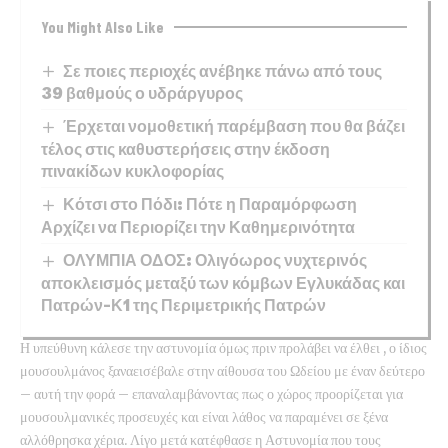
You Might Also Like
Σε ποιες περιοχές ανέβηκε πάνω από τους
39 βαθμούς ο υδράργυρος
Έρχεται νομοθετική παρέμβαση που θα βάζει
τέλος στις καθυστερήσεις στην έκδοση
πινακίδων κυκλοφορίας
Κότσι στο Πόδι: Πότε η Παραμόρφωση
Αρχίζει να Περιορίζει την Καθημερινότητα
ΟΛΥΜΠΙΑ ΟΔΟΣ: Ολιγόωρος νυχτερινός
αποκλεισμός μεταξύ των κόμβων Εγλυκάδας και
Πατρών-Κ1 της Περιμετρικής Πατρών
Η υπεύθυνη κάλεσε την αστυνομία όμως πριν προλάβει να έλθει , ο ίδιος
μουσουλμάνος ξαναεισέβαλε στην αίθουσα του Ωδείου με έναν δεύτερο
– αυτή την φορά – επαναλαμβάνοντας πως ο χώρος προορίζεται για
μουσουλμανικές προσευχές και είναι λάθος να παραμένει σε ξένα
αλλόθρησκα χέρια. Λίγο μετά κατέφθασε η Αστυνομία που τους