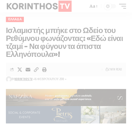
Aa
ΕΛΛΆΔΑ
Ισλαμιστής μπήκε στο Ωδείο του
Ρεθύμνου φωνάζοντας: «Εδώ είναι
τζαμί – Να φύγουν τα άπιστα
Ελληνόπουλα»!
2 MIN READ
BY
KORINTHOSTV
16 ΦΕΒΡΟΥΑΡΊΟΥ 2018