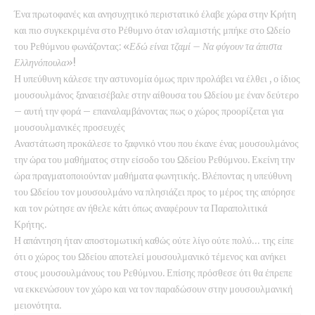
Ένα πρωτοφανές και ανησυχητικό περιστατικό έλαβε χώρα στην Κρήτη
και πιο συγκεκριμένα στο Ρέθυμνο όταν ισλαμιστής μπήκε στο Ωδείο
του Ρεθύμνου φωνάζοντας: «
Εδώ είναι τζαμί – Να φύγουν τα άπιστα
Ελληνόπουλα»
!
Η υπεύθυνη κάλεσε την αστυνομία όμως πριν προλάβει να έλθει , ο ίδιος
μουσουλμάνος ξαναεισέβαλε στην αίθουσα του Ωδείου με έναν δεύτερο
– αυτή την φορά – επαναλαμβάνοντας πως ο χώρος προορίζεται για
μουσουλμανικές προσευχές
Αναστάτωση προκάλεσε το ξαφνικό ντου που έκανε ένας μουσουλμάνος
την ώρα του μαθήματος στην είσοδο του Ωδείου Ρεθύμνου. Εκείνη την
ώρα πραγματοποιούνταν μαθήματα φωνητικής. Βλέποντας η υπεύθυνη
του Ωδείου τον μουσουλμάνο να πλησιάζει προς το μέρος της απόρησε
και τον ρώτησε αν ήθελε κάτι όπως αναφέρουν τα Παραπολιτικά
Κρήτης.
Η απάντηση ήταν αποστομωτική καθώς ούτε λίγο ούτε πολύ… της είπε
ότι ο χώρος του Ωδείου αποτελεί μουσουλμανικό τέμενος και ανήκει
στους μουσουλμάνους του Ρεθύμνου. Επίσης πρόσθεσε ότι θα έπρεπε
να εκκενώσουν τον χώρο και να τον παραδώσουν στην μουσουλμανική
μειονότητα.