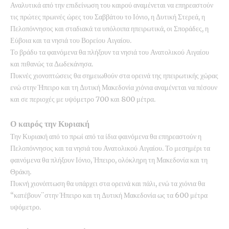
Αναλυτικά από την επιδείνωση του καιρού αναμένεται να επηρεαστούν
τις πρώτες πρωινές ώρες του Σαββάτου το Ιόνιο, η Δυτική Στερεά, η
Πελοπόννησος και σταδιακά τα υπόλοιπα ηπειρωτικά, οι Σποράδες, η
Εύβοια και τα νησιά του Βορείου Αιγαίου.
Το βράδυ τα φαινόμενα θα πλήξουν τα νησιά του Ανατολικού Αιγαίου
και πιθανώς τα Δωδεκάνησα.
Πυκνές χιονοπτώσεις θα σημειωθούν στα ορεινά της ηπειρωτικής χώρας
ενώ στην Ήπειρο και τη Δυτική Μακεδονία χιόνια αναμένεται να πέσουν
και σε περιοχές με υψόμετρο 700 και 800 μέτρα.
Ο καιρός την Κυριακή
Την Κυριακή από το πρωί από τα ίδια φαινόμενα θα επηρεαστούν η
Πελοπόννησος και τα νησιά του Ανατολικού Αιγαίου. Το μεσημέρι τα
φαινόμενα θα πλήξουν Ιόνιο, Ήπειρο, ολόκληρη τη Μακεδονία και τη
Θράκη.
Πυκνή χιονόπτωση θα υπάρχει στα ορεινά και πάλι, ενώ τα χιόνια θα
“κατέβουν¨στην Ήπειρο και τη Δυτική Μακεδονία ως τα 600 μέτρα
υψόμετρο.