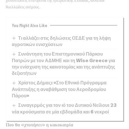
χιονοπτώσεις στα ορεινά της ηπειρωτικής Ελλάδας, αλλά και
θυελλώδεις ανέμους.
You Might Also Like
Τι αλλάζει στις δηλώσεις ΟΣΔΕ για τη λήψη
αγροτικών ενισχύσεων
Συνάντηση του Επιστημονικού Πάρκου
Πατρών με τον ΑΔΜΗΕ και τη Wise Greece για
την ενίσχυση της καινοτομίας και της ανάπτυξης
δεξιοτήτων
Χρίστος Δήμας: «Στο Εθνικό Πρόγραμμα
Ανάπτυξης η αναβάθμιση του Αεροδρομίου
Πάρου»
Συναγερμός για τον ιό του Δυτικού Νείλου: 23
νέα κρούσματα σε μία εβδομάδα και 6 νεκροί
Που θα «χτυπήσει» η κακοκαιρία