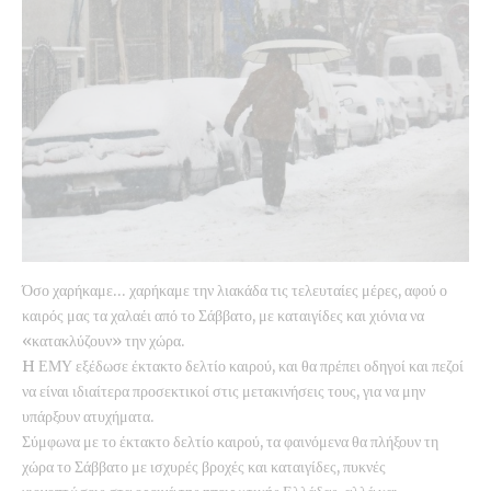
Όσο χαρήκαμε… χαρήκαμε την λιακάδα τις τελευταίες μέρες, αφού ο
καιρός μας τα χαλαέι από το Σάββατο, με καταιγίδες και χιόνια να
«κατακλύζουν» την χώρα.
H ΕΜΥ εξέδωσε έκτακτο δελτίο καιρού, και θα πρέπει οδηγοί και πεζοί
να είναι ιδιαίτερα προσεκτικοί στις μετακινήσεις τους, για να μην
υπάρξουν ατυχήματα.
Σύμφωνα με το έκτακτο δελτίο καιρού, τα φαινόμενα θα πλήξουν τη
χώρα το Σάββατο με ισχυρές βροχές και καταιγίδες, πυκνές