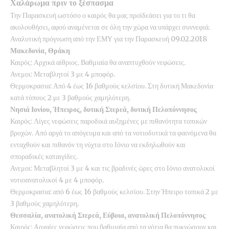
Χαλάρωμα πριν το ξέσπασμα
Την Παρασκευή ωστόσο ο καιρός θα μας προϊδεάσει για το τι θα
ακολουθήσει, αφού αναμένεται σε όλη την χώρα να υπάρχει συννεφιά.
Αναλυτική πρόγνωση από την ΕΜΥ για την Παρασκευή 09.02.2018
Μακεδονία, Θράκη
Καιρός: Αρχικά αίθριος. Βαθμιαία θα αναπτυχθούν νεφώσεις.
Ανεμοι: Μεταβλητοί 3 με 4 μποφόρ.
Θερμοκρασια: Από 4 έως 16 βαθμούς κελσίου. Στη δυτική Μακεδονία
κατά τόπους 2 με 3 βαθμούς χαμηλότερη.
Νησιά Ιονίου, Ήπειρος, δυτική Στερεά, δυτική Πελοπόννησος
Καιρός: Λίγες νεφώσεις παροδικά αυξημένες με πιθανότητα τοπικών
βροχών. Από αργά το απόγευμα και από τα νοτιοδυτικά τα φαινόμενα θα
ενταχθούν και πιθανόν τη νύχτα στο Ιόνιο να εκδηλωθούν και
σποραδικές καταιγίδες.
Ανεμοι: Μεταβλητοί 3 με 4 και τις βραδινές ώρες στο Ιόνιο ανατολικοί
νοτιοανατολικοί 4 με 4 μποφόρ.
Θερμοκρασια: από 6 έως 16 βαθμούς κελσίου. Στην Ήπειρο τοπικά 2 με
3 βαθμούς χαμηλότερη.
Θεσσαλία, ανατολική Στερεά, Εύβοια, ανατολική Πελοπόννησος
Καιρός: Αρχαίες νεφώσεις που βαθμιαία από τα νότια θα πυκνώσουν και