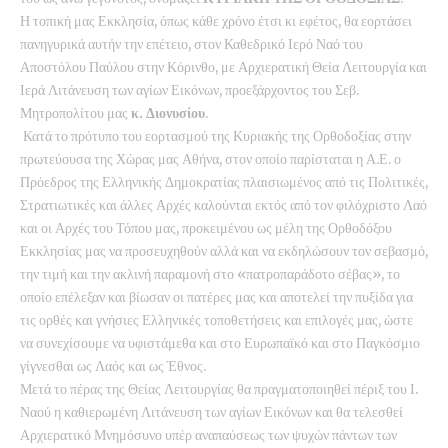
Η τοπική μας Εκκλησία, όπως κάθε χρόνο έτσι κι εφέτος, θα εορτάσει
πανηγυρικά αυτήν την επέτειο, στον Καθεδρικό Ιερό Ναό του
Αποστόλου Παύλου στην Κόρινθο, με Αρχιερατική Θεία Λειτουργία και
Ιερά Λιτάνευση των αγίων Εικόνων, προεξάρχοντος του Σεβ.
Μητροπολίτου μας
κ. Διονυσίου
.
Κατά το πρότυπο του εορτασμού της Κυριακής της Ορθοδοξίας στην
πρωτεύουσα της Χώρας μας Αθήνα, στον οποίο παρίσταται η Α.Ε. ο
Πρόεδρος της Ελληνικής Δημοκρατίας πλαισιωμένος από τις Πολιτικές,
Στρατιωτικές και άλλες Αρχές καλούνται εκτός από τον φιλόχριστο Λαό
και οι Αρχές του Τόπου μας, προκειμένου ως μέλη της Ορθοδόξου
Εκκλησίας μας να προσευχηθούν αλλά και να εκδηλώσουν τον σεβασμό,
την τιμή και την ακλινή παραμονή στο «πατροπαράδοτο σέβας», το
οποίο επέλεξαν και βίωσαν οι πατέρες μας και αποτελεί την πυξίδα για
τις ορθές και γνήσιες Ελληνικές τοποθετήσεις και επιλογές μας, ώστε
να συνεχίσουμε να υφιστάμεθα και στο Ευρωπαϊκό και στο Παγκόσμιο
γίγνεσθαι ως Λαός και ως Έθνος.
Μετά το πέρας της Θείας Λειτουργίας θα πραγματοποιηθεί πέριξ του Ι.
Ναού η καθιερωμένη Λιτάνευση των αγίων Εικόνων και θα τελεσθεί
Αρχιερατικό Μνημόσυνο υπέρ αναπαύσεως των ψυχών πάντων των