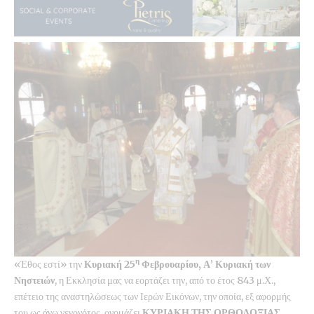
η
«Έθος εστί» την
Κυριακή 25
Φεβρουαρίου, Α’ Κυριακή των
Νηστειών
, η Εκκλησία μας να εορτάζει την, από το έτος 843 μ.Χ.,
επέτειο της αναστηλώσεως των Ιερών Εικόνων, την οποία, εξ αφορμής
του ως άνω γεγονότος, ονομάζει
ΚΥΡΙΑΚΗ ΤΗΣ ΟΡΘΟΔΟΞΙΑΣ
.