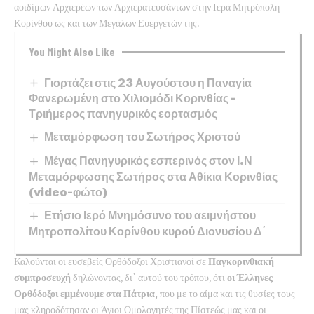
αοιδίμων Αρχιερέων των Αρχιερατευσάντων στην Ιερά Μητρόπολη
Κορίνθου ως και των Μεγάλων Ευεργετών της.
You Might Also Like
Γιορτάζει στις 23 Αυγούστου η Παναγία
Φανερωμένη στο Χιλιομόδι Κορινθίας –
Τριήμερος πανηγυρικός εορτασμός
Μεταμόρφωση του Σωτήρος Χριστού
Μέγας Πανηγυρικός εσπερινός στον Ι.Ν
Μεταμόρφωσης Σωτήρος στα Αθίκια Κορινθίας
(video-φώτο)
Ετήσιο Ιερό Μνημόσυνο του αειμνήστου
Μητροπολίτου Κορίνθου κυρού Διονυσίου Δ΄
Καλούνται οι ευσεβείς Ορθόδοξοι Χριστιανοί σε
Παγκορινθιακή
συμπροσευχή
δηλώνοντας, δι᾿ αυτού του τρόπου, ότι
οι Έλληνες
Ορθόδοξοι εμμένουμε στα Πάτρια,
που με το αίμα και τις θυσίες τους
μας κληροδότησαν οι Άγιοι Ομολογητές της Πίστεώς μας και οι