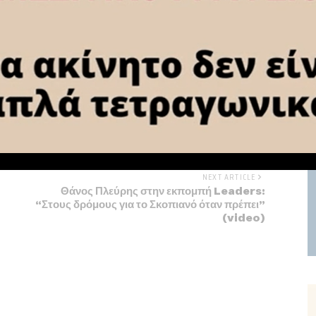
NEXT ARTICLE
Θάνος Πλεύρης στην εκπομπή Leaders:
“Στους δρόμους για το Σκοπιανό όταν πρέπει”
(video)