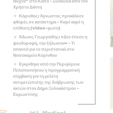
Νύχτα” στο Κιάτο – Συναυλία από τον
Χρήστο Δάντη
Κόρινθος: Άγνωστος προκάλεσε
φθορές σε κατάστημα – Καρέ καρέ η
επίθεση (video-φωτο)
Άδωνις Γεωργιάδης: «Δεν έπεσε η
ψευδοροφή, την ξήλωσαν» – Τι
απαντά για το περιστατικό στο
Νοσοκομείο Κορίνθου
Εγκρίθηκε από την Περιφέρεια
Πελοποννήσου η προγραμματική
σύμβαση για τη μελέτη
αντιμετώπισης της διάβρωσης των
ακτών στον Δήμο Ξυλοκάστρου –
Ευρωστίνης