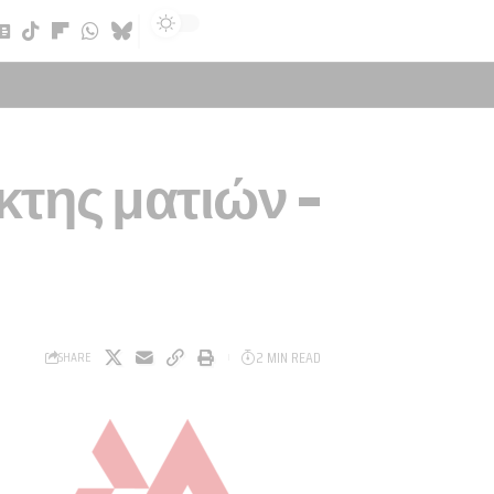
Sign In
της ματιών –
2 MIN READ
SHARE