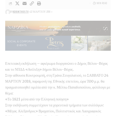
1 MIN READ
BY
KORINTHOSTV
22 ΜΑΡΤΊΟΥ 2018
Επετειακή εκδήλωση – αφιέρωμα διοργανώνει ο Δήμος Βέλου-Βόχας
και το ΝΠΔΔ «Ανέλιξη» δήμου Βέλου-Βόχας.
Στην αίθουσα Κουτρουμπή, στη Γράνα Ζευγολατιού, το ΣΑΒΒΑΤΟ 24
ΜΑΡΤΙΟΥ 2018, παραμονή της Εθνικής επετείου, ώρα 7.00 μ.μ. θα
πραγματοποιηθεί ομιλία από την κ. Μέλπω Παπαδοπούλου, φιλόλογο με
θέμα:
«Το 1821 μέσα από την Ελληνική ποίηση»
Στην εκδήλωση συμμετέχουν τα χορευτικά τμήματα των συλλόγων:
«Μέγας Αλέξανδρος» Βραχατίου, Πολιτιστικός και Λαογραφικός