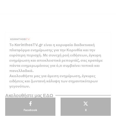
Το KorinthosTV.gr είναι η κορυφαία διαδικτυακή
πλατφόρμα ενημέρωσης για την Κορινθία και την
ευρύτερη περιοχή. Με συνεχή ροή ειδήσεων, έγκυρη
ενημέρωση και αποκλειστικά ρεπορτάζ, σας κρατάμε
πάντα ενημερωμένους για ό,τι συμβαίνει τοπικά και
πανελλαδικά.
Ακολουθήστε μας για άμεση ενημέρωση, έγκυρες
ειδήσεις και ζωντανή κάλυψη των σημαντικότερων
γεγονότων.
Ακολουθήστε μας ΕΔΩ
Facebook
X