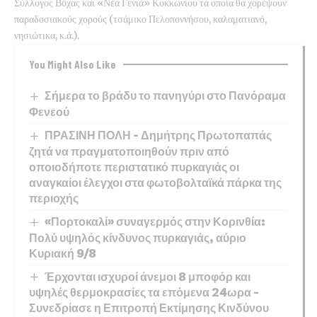
Σύλλογος Βόχας και «Νέα Γενιά» Κοκκωνίου τα οποία θα χορέψουν
παραδοσιακούς χορούς (τσάμικο Πελοποννήσου, καλαματιανό,
νησιώτικα, κ.ά.).
You Might Also Like
Σήμερα το βράδυ το πανηγύρι στο Πανόραμα
Φενεού
ΠΡΑΣΙΝΗ ΠΟΛΗ – Δημήτρης Πρωτοπαπάς
ζητά να πραγματοποιηθούν πριν από
οποιοδήποτε περιστατικό πυρκαγιάς οι
αναγκαίοι έλεγχοι στα φωτοβολταϊκά πάρκα της
περιοχής
«Πορτοκαλί» συναγερμός στην Κορινθία:
Πολύ υψηλός κίνδυνος πυρκαγιάς, αύριο
Κυριακή 9/8
Έρχονται ισχυροί άνεμοι 8 μποφόρ και
υψηλές θερμοκρασίες τα επόμενα 24ωρα –
Συνεδρίασε η Επιτροπή Εκτίμησης Κινδύνου