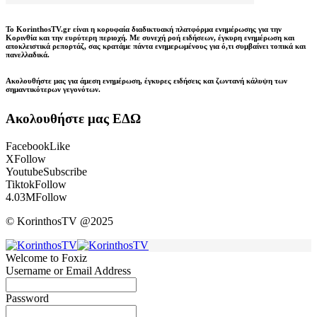
Το KorinthosTV.gr είναι η κορυφαία διαδικτυακή πλατφόρμα ενημέρωσης για την
Κορινθία και την ευρύτερη περιοχή. Με συνεχή ροή ειδήσεων, έγκυρη ενημέρωση και
αποκλειστικά ρεπορτάζ, σας κρατάμε πάντα ενημερωμένους για ό,τι συμβαίνει τοπικά και
πανελλαδικά.
Ακολουθήστε μας για άμεση ενημέρωση, έγκυρες ειδήσεις και ζωντανή κάλυψη των
σημαντικότερων γεγονότων.
Ακολουθήστε μας ΕΔΩ
Facebook
Like
X
Follow
Youtube
Subscribe
Tiktok
Follow
4.03M
Follow
© KorinthosTV @2025
Welcome to Foxiz
Username or Email Address
Password