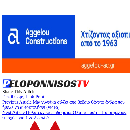
Share This Article
Email
Copy Link
Print
Previous Article
Μια γυναίκα σώζει από βέβαιο θάνατο άνδρα που
ήθελε να αυτοκτονήσει (video)
Next Article
Πολυτεκνικά επιδόματα: Όλα τα ποσά – Ποιοι χάνουν,
τι ισχύει για 1 & 2 παιδιά