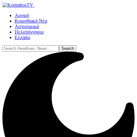
Αρχική
Κορινθιακά Νέα
Αστυνομικά
Πελοπόννησος
Ελλάδα