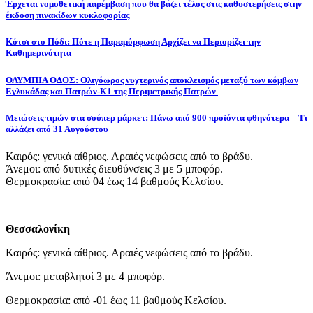
Έρχεται νομοθετική παρέμβαση που θα βάζει τέλος στις καθυστερήσεις στην
έκδοση πινακίδων κυκλοφορίας
Κότσι στο Πόδι: Πότε η Παραμόρφωση Αρχίζει να Περιορίζει την
Καθημερινότητα
ΟΛΥΜΠΙΑ ΟΔΟΣ: Ολιγόωρος νυχτερινός αποκλεισμός μεταξύ των κόμβων
Εγλυκάδας και Πατρών-Κ1 της Περιμετρικής Πατρών
Μειώσεις τιμών στα σούπερ μάρκετ: Πάνω από 900 προϊόντα φθηνότερα – Τι
αλλάζει από 31 Αυγούστου
Καιρός: γενικά αίθριος. Αραιές νεφώσεις από το βράδυ.
Άνεμοι: από δυτικές διευθύνσεις 3 με 5 μποφόρ.
Θερμοκρασία: από 04 έως 14 βαθμούς Κελσίου.
Θεσσαλονίκη
Καιρός: γενικά αίθριος. Αραιές νεφώσεις από το βράδυ.
Άνεμοι: μεταβλητοί 3 με 4 μποφόρ.
Θερμοκρασία: από -01 έως 11 βαθμούς Κελσίου.