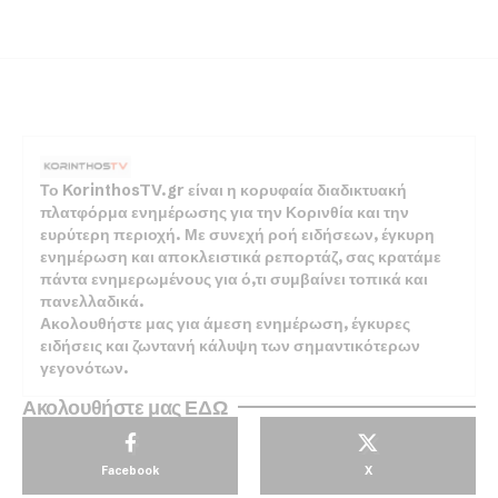
Το KorinthosTV.gr είναι η κορυφαία διαδικτυακή
πλατφόρμα ενημέρωσης για την Κορινθία και την
ευρύτερη περιοχή. Με συνεχή ροή ειδήσεων, έγκυρη
ενημέρωση και αποκλειστικά ρεπορτάζ, σας κρατάμε
πάντα ενημερωμένους για ό,τι συμβαίνει τοπικά και
πανελλαδικά.
Ακολουθήστε μας για άμεση ενημέρωση, έγκυρες
ειδήσεις και ζωντανή κάλυψη των σημαντικότερων
γεγονότων.
Ακολουθήστε μας ΕΔΩ
Facebook
X