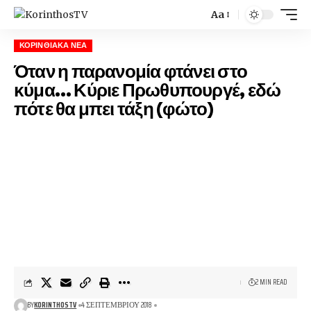
Aa
Font
Resizer
ΚΟΡΙΝΘΙΑΚΆ ΝΈΑ
Όταν η παρανομία φτάνει στο
κύμα… Κύριε Πρωθυπουργέ, εδώ
πότε θα μπει τάξη (φώτο)
2 MIN READ
BY
KORINTHOSTV
4 ΣΕΠΤΕΜΒΡΊΟΥ 2018