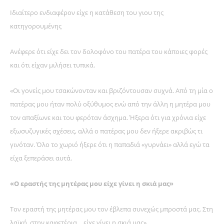
Ιδιαίτερο ενδιαφέρον είχε η κατάθεση του γιου της
κατηγορουμένης
Ανέφερε ότι είχε δει τον δολοφόνο του πατέρα του κάποιες φορές
και ότι είχαν μιλήσει τυπικά.
«Οι γονείς μου τσακώνονταν και βριζόντουσαν συχνά. Από τη μία ο
πατέρας μου ήταν πολύ οξύθυμος ενώ από την άλλη η μητέρα μου
τον απαξίωνε και του φερόταν άσχημα. Ήξερα ότι για χρόνια είχε
εξωσυζυγικές σχέσεις, αλλά ο πατέρας μου δεν ήξερε ακριβώς τι
γινόταν. Όλο το χωριό ήξερε ότι η παπαδιά «γυρνάει» αλλά εγώ τα
είχα ξεπεράσει αυτά.
«Ο εραστής της μητέρας μου είχε γίνει η σκιά μας»
Τον εραστή της μητέρας μου τον έβλεπα συνεχώς μπροστά μας. Στη
λαϊκή, στην καφετέρια… είχε γίνει η σκιά μας».