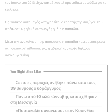
τον Ιούνιο του 2013 είχαν καταδικαστεί πρωτόδικα σε ισόβια για το
έγκλημα.
Ως φυσικός αυτουργός κατηγορείται ο εραστής της συζύγου του
ιερέα, ενώ ως ηθική αυτουργός η ίδια η παπαδιά.
Μετά την ανακοίνωση της απόφασης, η παπαδιά κατέρρευσε μέσα
στη δικαστική αίθουσα, ενώ η αδελφή του ιερέα δήλωσε
ανακουφισμένη.
You Might Also Like
Σε ποιες περιοχές ανέβηκε πάνω από τους
39 βαθμούς ο υδράργυρος
Πάνω από 10 κιλά κάνναβης κατασχέθηκαν
στη Μεσσηνία
«Πορτοκαλί» συναγερμός στην Κορινθία: