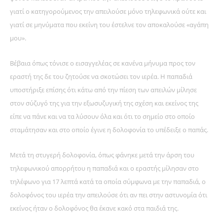
γιατί ο κατηγορούμενος την απειλούσε μόνο τηλεφωνικά ούτε και
γιατί σε μηνύματα που εκείνη του έστελνε τον αποκαλούσε «αγάπη
μου».
Βέβαια όπως τόνισε ο εισαγγελέας σε κανένα μήνυμα προς τον
εραστή της δε του ζητούσε να σκοτώσει τον ιερέα. Η παπαδιά
υποστήριξε επίσης ότι κάτω από την πίεση των απειλών μίλησε
στον σύζυγό της για την εξωσυζυγική της σχέση και εκείνος της
είπε να πάνε και να τα λύσουν όλα και ότι το σημείο στο οποίο
σταμάτησαν και στο οποίο έγινε η δολοφονία το υπέδειξε ο παπάς.
Μετά τη στυγερή δολοφονία, όπως φάνηκε μετά την άρση του
τηλεφωνικού απορρήτου η παπαδιά και ο εραστής μίλησαν στο
τηλέφωνο για 17 λεπτά κατά τα οποία σύμφωνα με την παπαδιά, ο
δολοφόνος του ιερέα την απειλούσε ότι αν πει στην αστυνομία ότι
εκείνος ήταν ο δολοφόνος θα έκανε κακό στα παιδιά της.