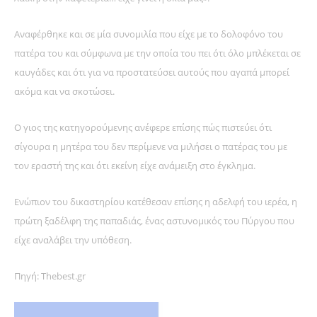
Αναφέρθηκε και σε μία συνομιλία που είχε με το δολοφόνο του
πατέρα του και σύμφωνα με την οποία του πει ότι όλο μπλέκεται σε
καυγάδες και ότι για να προστατεύσει αυτούς που αγαπά μπορεί
ακόμα και να σκοτώσει.
Ο γιος της κατηγορούμενης ανέφερε επίσης πώς πιστεύει ότι
σίγουρα η μητέρα του δεν περίμενε να μιλήσει ο πατέρας του με
τον εραστή της και ότι εκείνη είχε ανάμειξη στο έγκλημα.
Ενώπιον του δικαστηρίου κατέθεσαν επίσης η αδελφή του ιερέα, η
πρώτη ξαδέλφη της παπαδιάς, ένας αστυνομικός του Πύργου που
είχε αναλάβει την υπόθεση.
Πηγή: Thebest.gr