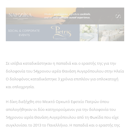
Σε ισόβια καταδικάστηκαν η παπαδιά και ο εραστής της για την
δολοφονία του 54χρονου ιερέα Θανάση Αυγερόπουλου στην Ηλεία
Ο δολοφόνος καταδικάστηκε 3 χρόνια επιπλέον για οπλοκατοχή
και οπλοχρησία.
Η δίκη διεξήχθη στο Μεικτό Ορκωτό Εφετείο Πατρών όπου
απολογήθηκαν οι δύο κατηγορούμενοι για την δολοφονία του
54χρονου ιερέα Θανάση Αυγερόπουλου από τη Φωκίδα που είχε
συγκλονίσει το 2013 το Πανελλήνιο. Η παπαδιά και o εραστής της