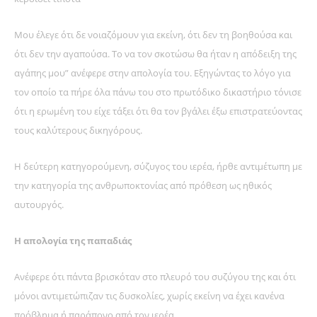
Μου έλεγε ότι δε νοιαζόμουν για εκείνη, ότι δεν τη βοηθούσα και
ότι δεν την αγαπούσα. Το να τον σκοτώσω θα ήταν η απόδειξη της
αγάπης μου” ανέφερε στην απολογία του. Εξηγώντας το λόγο για
τον οποίο τα πήρε όλα πάνω του στο πρωτόδικο δικαστήριο τόνισε
ότι η ερωμένη του είχε τάξει ότι θα τον βγάλει έξω επιστρατεύοντας
τους καλύτερους δικηγόρους.
Η δεύτερη κατηγορούμενη, σύζυγος του ιερέα, ήρθε αντιμέτωπη με
την κατηγορία της ανθρωποκτονίας από πρόθεση ως ηθικός
αυτουργός.
Η απολογία της παπαδιάς
Ανέφερε ότι πάντα βρισκόταν στο πλευρό του συζύγου της και ότι
μόνοι αντιμετώπιζαν τις δυσκολίες, χωρίς εκείνη να έχει κανένα
πρόβλημα ή παράπονο από τον ιερέα.