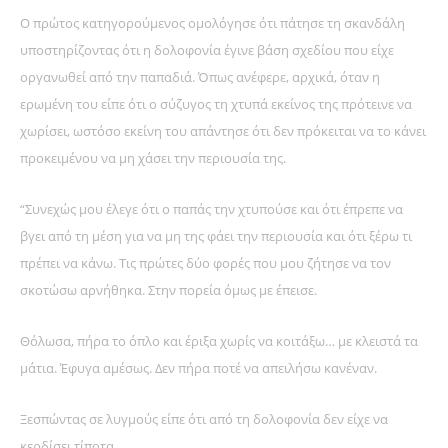
Ο πρώτος κατηγορούμενος ομολόγησε ότι πάτησε τη σκανδάλη
υποστηρίζοντας ότι η δολοφονία έγινε βάση σχεδίου που είχε
οργανωθεί από την παπαδιά. Όπως ανέφερε, αρχικά, όταν η
ερωμένη του είπε ότι ο σύζυγος τη χτυπά εκείνος της πρότεινε να
χωρίσει, ωστόσο εκείνη του απάντησε ότι δεν πρόκειται να το κάνει
προκειμένου να μη χάσει την περιουσία της.
“Συνεχώς μου έλεγε ότι ο παπάς την χτυπούσε και ότι έπρεπε να
βγει από τη μέση για να μη της φάει την περιουσία και ότι ξέρω τι
πρέπει να κάνω. Τις πρώτες δύο φορές που μου ζήτησε να τον
σκοτώσω αρνήθηκα. Στην πορεία όμως με έπεισε.
Θόλωσα, πήρα το όπλο και έριξα χωρίς να κοιτάξω… με κλειστά τα
μάτια. Έφυγα αμέσως. Δεν πήρα ποτέ να απειλήσω κανέναν.
Ξεσπώντας σε λυγμούς είπε ότι από τη δολοφονία δεν είχε να
κερδίσει τίποτα