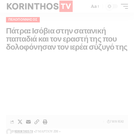
Aa
ΠΕΛΟΠΌΝΝΗΣΟΣ
Πάτρα: Ισόβια στην σατανική
παπαδιά και τον εραστή της που
δολοφόνησαν τον ιερέα σύζυγό της
7 MIN READ
BY
KORINTHOSTV
27 ΜΑΡΤΊΟΥ 2018