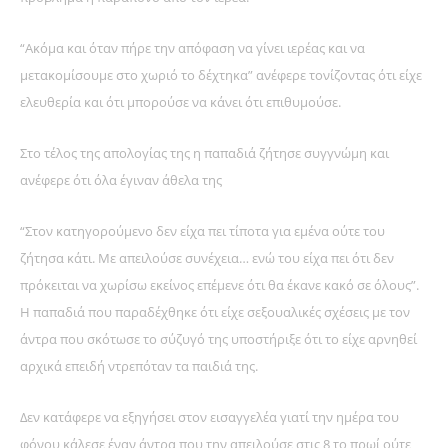
“Ακόμα και όταν πήρε την απόφαση να γίνει ιερέας και να
μετακομίσουμε στο χωριό το δέχτηκα” ανέφερε τονίζοντας ότι είχε
ελευθερία και ότι μπορούσε να κάνει ότι επιθυμούσε.
Στο τέλος της απολογίας της η παπαδιά ζήτησε συγγνώμη και
ανέφερε ότι όλα έγιναν άθελα της
“Στον κατηγορούμενο δεν είχα πει τίποτα για εμένα ούτε του
ζήτησα κάτι. Με απειλούσε συνέχεια… ενώ του είχα πει ότι δεν
πρόκειται να χωρίσω εκείνος επέμενε ότι θα έκανε κακό σε όλους”.
Η παπαδιά που παραδέχθηκε ότι είχε σεξουαλικές σχέσεις με τον
άντρα που σκότωσε το σύζυγό της υποστήριξε ότι το είχε αρνηθεί
αρχικά επειδή ντρεπόταν τα παιδιά της.
Δεν κατάφερε να εξηγήσει στον εισαγγελέα γιατί την ημέρα του
φόνου κάλεσε έναν άντρα που την απειλούσε στις 8 το πρωί ούτε