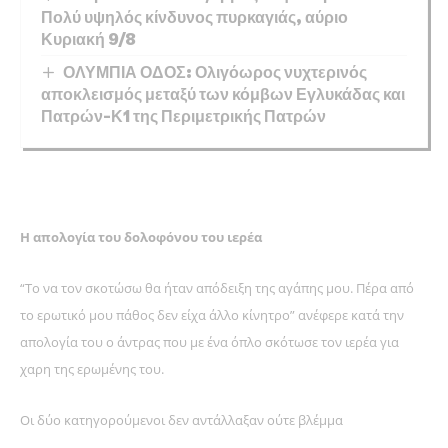
Πολύ υψηλός κίνδυνος πυρκαγιάς, αύριο
Κυριακή 9/8
ΟΛΥΜΠΙΑ ΟΔΟΣ: Ολιγόωρος νυχτερινός
αποκλεισμός μεταξύ των κόμβων Εγλυκάδας και
Πατρών-Κ1 της Περιμετρικής Πατρών
Η απολογία του δολοφόνου του ιερέα
“Το να τον σκοτώσω θα ήταν απόδειξη της αγάπης μου. Πέρα από
το ερωτικό μου πάθος δεν είχα άλλο κίνητρο” ανέφερε κατά την
απολογία του ο άντρας που με ένα όπλο σκότωσε τον ιερέα για
χαρη της ερωμένης του.
Οι δύο κατηγορούμενοι δεν αντάλλαξαν ούτε βλέμμα