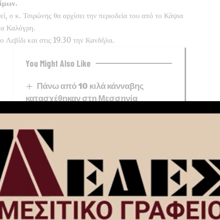
ίμων.
ί, ο κ.
Τσιρώνης θα αρχίσει την περιοδεία του από το Κάψια
μα Καλόγρη.
το Λεβίδι και στις 19.30 την Κανδήλα.
You Might Also Like
Πάνω από 10 κιλά κάνναβης
κατασχέθηκαν στη Μεσσηνία
«Πορτοκαλί» συναγερμός στην
Κορινθία: Πολύ υψηλός κίνδυνος
πυρκαγιάς, αύριο Κυριακή 9/8
ΟΛΥΜΠΙΑ ΟΔΟΣ: Ολιγόωρος
νυχτερινός αποκλεισμός μεταξύ των
κόμβων Εγλυκάδας και Πατρών-Κ1
της Περιμετρικής Πατρών
Στοχευμένη αστυνομική