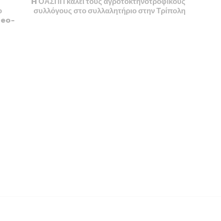
H ΟΑΣΠΠ καλεί τους αγροτοκτηνοτροφικούς
ο
συλλόγους στο συλλαλητήριο στην Τρίπολη
deo-