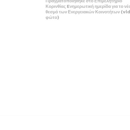
Πραγματοποιήθηκε στο Επιμελητήριο
Κορινθίας Eνημερωτική ημερίδα για το νέ
θεσμό των Ενεργειακών Κοινοτήτων (vi
φώτο)