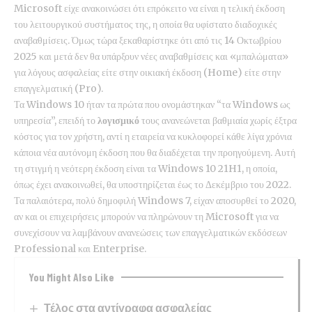
Microsoft είχε ανακοινώσει ότι επρόκειτο να είναι η τελική έκδοση
του λειτουργικού συστήματος της, η οποία θα υφίστατο διαδοχικές
αναβαθμίσεις. Όμως τώρα ξεκαθαρίστηκε ότι από τις 14 Οκτωβρίου
2025 και μετά δεν θα υπάρξουν νέες αναβαθμίσεις και «μπαλώματα»
για λόγους ασφαλείας είτε στην οικιακή έκδοση (Home) είτε στην
επαγγελματική (Pro).
Τα Windows 10 ήταν τα πρώτα που ονομάστηκαν “τα Windows ως
υπηρεσία”, επειδή το
λογισμικό
τους ανανεώνεται βαθμιαία χωρίς έξτρα
κόστος για τον χρήστη, αντί η εταιρεία να κυκλοφορεί κάθε λίγα χρόνια
κάποια νέα αυτόνομη έκδοση που θα διαδέχεται την προηγούμενη. Αυτή
τη στιγμή η νεότερη έκδοση είναι τα Windows 10 21H1, η οποία,
όπως έχει ανακοινωθεί, θα υποστηρίζεται έως το Δεκέμβριο του 2022.
Τα παλαιότερα, πολύ δημοφιλή Windows 7, είχαν αποσυρθεί το 2020,
αν και οι επιχειρήσεις μπορούν να πληρώνουν τη Microsoft για να
συνεχίσουν να λαμβάνουν ανανεώσεις των επαγγελματικών εκδόσεων
Professional και Enterprise.
You Might Also Like
Τέλος στα αντίγραφα ασφαλείας