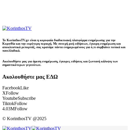
Το KorinthosTV.gr είναι η κορυφαία διαδικτυακή πλατφόρμα ενημέρωσης για την
Κορινθία και την ευρύτερη περιοχή. Με συνεχή ροή ειδήσεων, έγκυρη ενημέρωση και
αποκλειστικά ρεπορτάζ, σας κρατάμε πάντα ενημερωμένους για ό,τι συμβαίνει τοπικά και
πανελλαδικά.
Ακολουθήστε μας για άμεση ενημέρωση, έγκυρες ειδήσεις και ζωντανή κάλυψη των
σημαντικότερων γεγονότων.
Ακολουθήστε μας ΕΔΩ
Facebook
Like
X
Follow
Youtube
Subscribe
Tiktok
Follow
4.03M
Follow
© KorinthosTV @2025