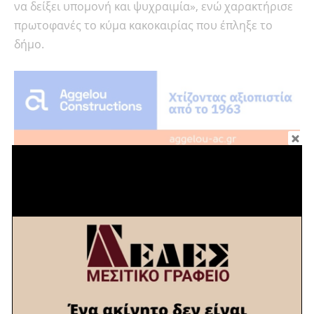
να δείξει υπομονή και ψυχραιμία», ενώ χαρακτήρισε
πρωτοφανές το κύμα κακοκαιρίας που έπληξε το
δήμο.