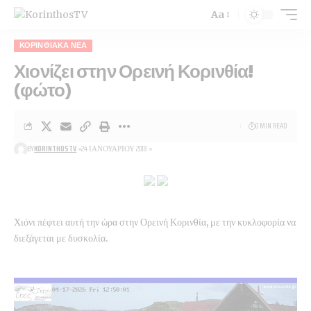
Aa
Font
Resizer
ΚΟΡΙΝΘΙΑΚΆ ΝΈΑ
Χιονίζει στην Ορεινή Κορινθία!
(φώτο)
0 MIN READ
BY
KORINTHOSTV
24 ΙΑΝΟΥΑΡΊΟΥ 2018
Χιόνι πέφτει αυτή την ώρα στην Ορεινή Κορινθία, με την κυκλοφορία να
διεξάγεται με δυσκολία.