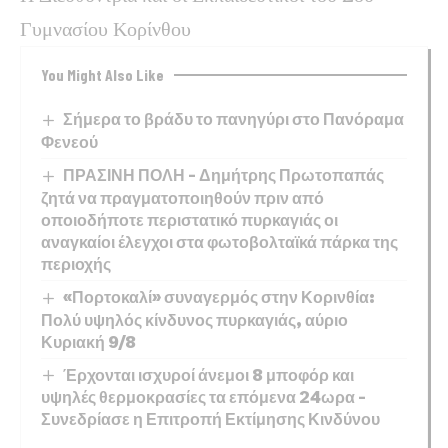
Γυμνασίου Κορίνθου
You Might Also Like
Σήμερα το βράδυ το πανηγύρι στο Πανόραμα
Φενεού
ΠΡΑΣΙΝΗ ΠΟΛΗ – Δημήτρης Πρωτοπαπάς
ζητά να πραγματοποιηθούν πριν από
οποιοδήποτε περιστατικό πυρκαγιάς οι
αναγκαίοι έλεγχοι στα φωτοβολταϊκά πάρκα της
περιοχής
«Πορτοκαλί» συναγερμός στην Κορινθία:
Πολύ υψηλός κίνδυνος πυρκαγιάς, αύριο
Κυριακή 9/8
Έρχονται ισχυροί άνεμοι 8 μποφόρ και
υψηλές θερμοκρασίες τα επόμενα 24ωρα –
Συνεδρίασε η Επιτροπή Εκτίμησης Κινδύνου