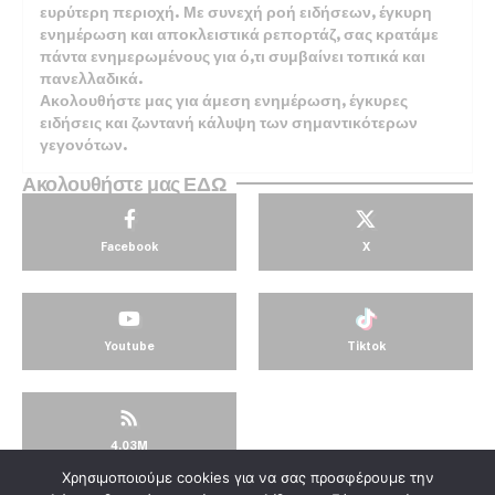
ευρύτερη περιοχή. Με συνεχή ροή ειδήσεων, έγκυρη
ενημέρωση και αποκλειστικά ρεπορτάζ, σας κρατάμε
πάντα ενημερωμένους για ό,τι συμβαίνει τοπικά και
πανελλαδικά.
Ακολουθήστε μας για άμεση ενημέρωση, έγκυρες
ειδήσεις και ζωντανή κάλυψη των σημαντικότερων
γεγονότων.
Ακολουθήστε μας ΕΔΩ
Facebook
X
Youtube
Tiktok
4.03M
Χρησιμοποιούμε cookies για να σας προσφέρουμε την
© KorinthosTV @2025