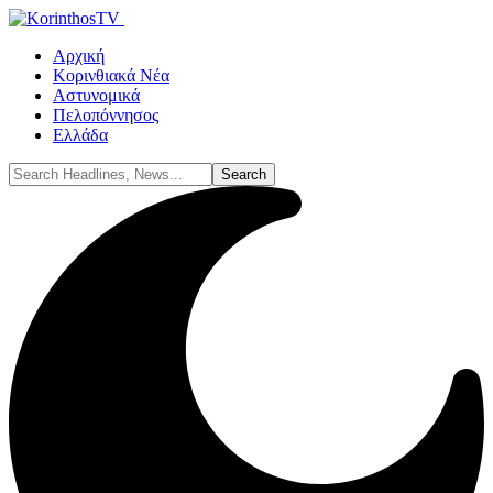
Αρχική
Κορινθιακά Νέα
Αστυνομικά
Πελοπόννησος
Ελλάδα