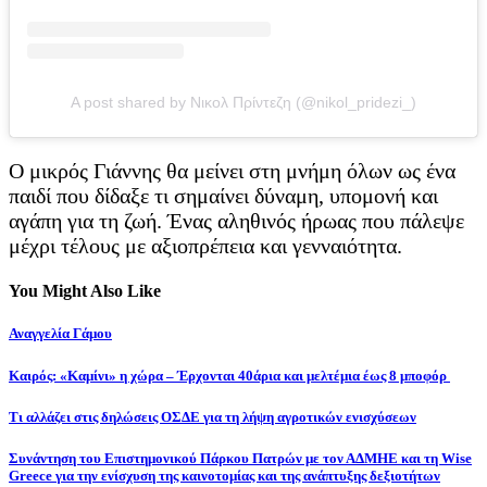
A post shared by Νικολ Πρίντεζη (@nikol_pridezi_)
Ο μικρός Γιάννης θα μείνει στη μνήμη όλων ως ένα
παιδί που δίδαξε τι σημαίνει δύναμη, υπομονή και
αγάπη για τη ζωή. Ένας αληθινός ήρωας που πάλεψε
μέχρι τέλους με αξιοπρέπεια και γενναιότητα.
You Might Also Like
Αναγγελία Γάμου
Καιρός: «Καμίνι» η χώρα – Έρχονται 40άρια και μελτέμια έως 8 μποφόρ
Τι αλλάζει στις δηλώσεις ΟΣΔΕ για τη λήψη αγροτικών ενισχύσεων
Συνάντηση του Επιστημονικού Πάρκου Πατρών με τον ΑΔΜΗΕ και τη Wise
Greece για την ενίσχυση της καινοτομίας και της ανάπτυξης δεξιοτήτων