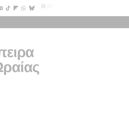
Sign In
πειρα
Ωραίας