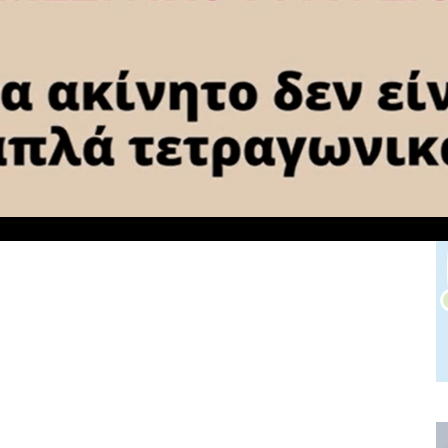
NEXT ARTICLE
για
Ο Δήμος Ξυλοκάστρου – Ευρωστίνης
ωσης
συμμετέχει στις δράσεις καθαρισμού
του Κορινθιακού Κόλπου