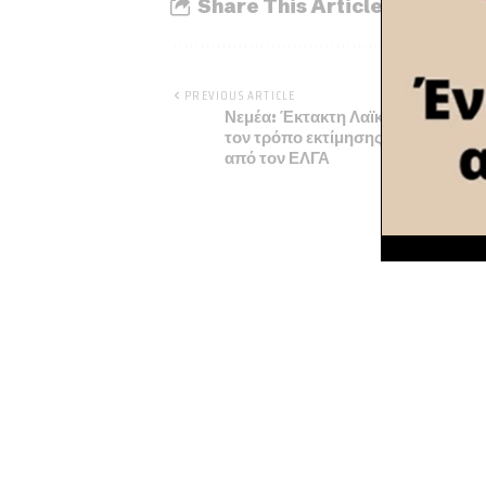
Share This Article
PREVIOUS ARTICLE
Νεμέα: Έκτακτη Λαϊκή Συνέλευση 
τον τρόπο εκτίμησης και αποζημί
από τον ΕΛΓΑ