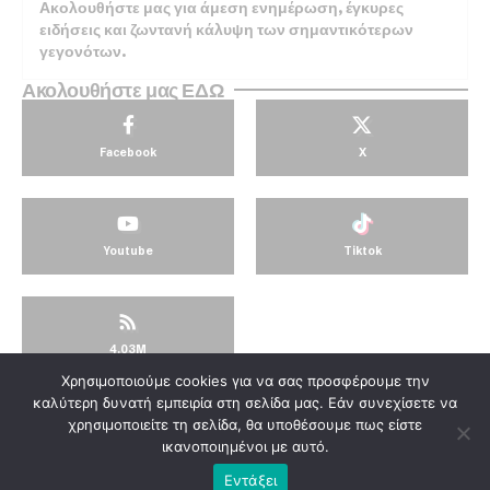
Ακολουθήστε μας για άμεση ενημέρωση, έγκυρες
ειδήσεις και ζωντανή κάλυψη των σημαντικότερων
γεγονότων.
Ακολουθήστε μας ΕΔΩ
Facebook
X
Youtube
Tiktok
4.03M
Χρησιμοποιούμε cookies για να σας προσφέρουμε την
© KorinthosTV @2025
καλύτερη δυνατή εμπειρία στη σελίδα μας. Εάν συνεχίσετε να
χρησιμοποιείτε τη σελίδα, θα υποθέσουμε πως είστε
ικανοποιημένοι με αυτό.
Εντάξει