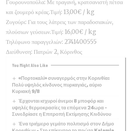
Γουρουνοπούλα: Με τραγανή, κρατσανιστή πέτσα
και ζουμερό κρέας.Τιμή: 13,00€ / kg
Ζυγούρι: Για τους λάτρεις των παραδοσιακών,
πλούσιων γεύσεων.Τιμή: 16,00€ / kg
Τηλέφωνο παραγγελιών: 2741400555
Διεύθυνση: Πατρών 2, Κόρινθος
You Might Also Like
«Πορτοκαλί» συναγερμός στην Κορινθία:
Πολύ υψηλός κίνδυνος πυρκαγιάς, αύριο
Κυριακή 9/8
Έρχονται ισχυροί άνεμοι 8 μποφόρ και
υψηλές θερμοκρασίες τα επόμενα 24ωρα –
Συνεδρίασε η Επιτροπή Εκτίμησης Κινδύνου
Ένα τριήμερο γεμάτο πολιτισμό στον Δήμο
Κορινθίων – Στο επίκεντρο το πρώτο Kalamia