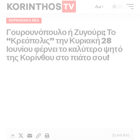
Aa
ΚΟΡΙΝΘΙΑΚΆ ΝΈΑ
Γουρουνόπουλο ή Ζυγούρι; Το
“Κρεόπολις” την Κυριακή 28
Ιουνίου φέρνει το καλύτερο ψητό
της Κορίνθου στο πιάτο σου!
1 MIN READ