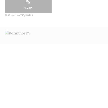
4.03M
© KorinthosTV @2025