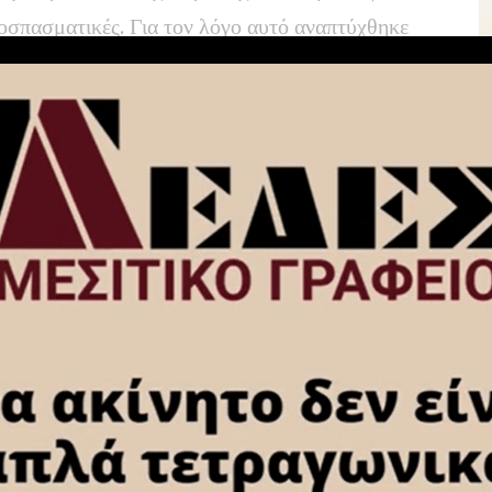
ποσπασματικές. Για τον λόγο αυτό αναπτύχθηκε
νασύνθεσης, βασισμένο στη συνεργασία
κμηρίωσης και σύγχρονων τεχνολογιών
You Might Also Like
Σήμερα το βράδυ το πανηγύρι στο
Πανόραμα Φενεού
ΠΡΑΣΙΝΗ ΠΟΛΗ – Δημήτρης
Πρωτοπαπάς ζητά να
πραγματοποιηθούν πριν από
οποιοδήποτε περιστατικό πυρκαγιάς
οι αναγκαίοι έλεγχοι στα
ό
φωτοβολταϊκά πάρκα της περιοχής
«Πορτοκαλί» συναγερμός στην