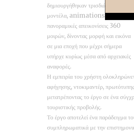
δημιουργήθηκαν τρισδιάστατα
μοντέλα, animations και
πανοραμικές απεικονίσεις 360
μοιρών, δίνοντας μορφή και εικόνα
σε μια εποχή που μέχρι σήμερα
υπήρχε κυρίως μέσα από αρχειακές
αναφορές.
Η εμπειρία του χρήστη ολοκληρώνετ
αφήγησης, ντοκιμαντέρ, πρωτότυπη
μετατρέποντας το έργο σε ένα σύγχρ
τουριστικής προβολής.
Το έργο αποτελεί ένα παράδειγμα το
συμπληρωματικά με την επιστημονι