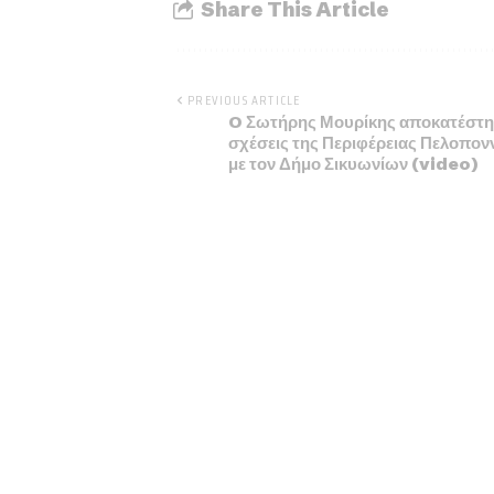
Share This Article
PREVIOUS ARTICLE
O Σωτήρης Μουρίκης αποκατέστησ
σχέσεις της Περιφέρειας Πελοπο
με τον Δήμο Σικυωνίων (video)