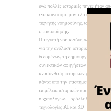
ενώ πολλές ιστορικές πηγές ήταν α
ένα καινοτόμο μοντέλο ψηφιακής α
τεχνητής νοημοσύνης, ιστορικής τε
οπτικοποίησης.
Η τεχνητή νοημοσύνη αξιοποιήθηκε
για την ανάλυση ιστορικών
δεδομένων, τη δημιουργία
συνεκτικών αφηγήσεων και την
ανασύνθεση ιστορικών γεγονότων,
πάντα υπό την επιστημονική
επιμέλεια ιστορικών και
αρχαιολόγων. Παράλληλα, μέσα απ
τεχνολογίες AI και 3D