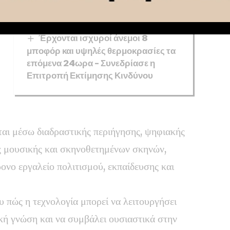
Κορινθία: Πολύ υψηλός κίνδυνος
πυρκαγιάς, αύριο Κυριακή 9/8
Έρχονται ισχυροί άνεμοι 8
μποφόρ και υψηλές θερμοκρασίες τα
επόμενα 24ωρα – Συνεδρίασε η
Επιτροπή Εκτίμησης Κινδύνου
αι μέσω διαδραστικής περιήγησης, ψηφιακής
ς μουσικής και σκηνοθετημένων σκηνών,
ονο εργαλείο πολιτισμού, εκπαίδευσης και
υ πώς η τεχνολογία μπορεί να λειτουργήσει
κή γνώση και να συμβάλει ουσιαστικά στην