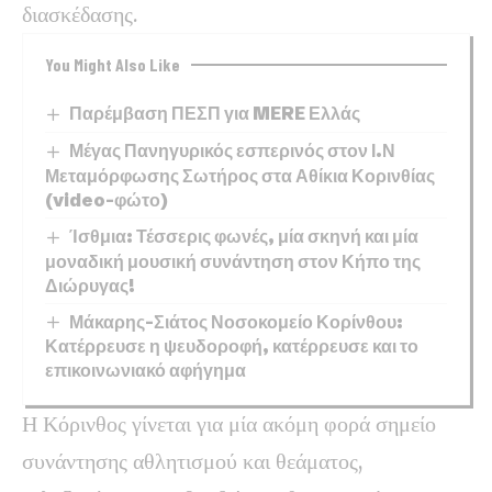
διασκέδασης.
You Might Also Like
Παρέμβαση ΠΕΣΠ για MERE Ελλάς
Μέγας Πανηγυρικός εσπερινός στον Ι.Ν
Μεταμόρφωσης Σωτήρος στα Αθίκια Κορινθίας
(video-φώτο)
Ίσθμια: Τέσσερις φωνές, μία σκηνή και μία
μοναδική μουσική συνάντηση στον Κήπο της
Διώρυγας!
Μάκαρης-Σιάτος Νοσοκομείο Κορίνθου:
Κατέρρευσε η ψευδοροφή, κατέρρευσε και το
επικοινωνιακό αφήγημα
Η Κόρινθος γίνεται για μία ακόμη φορά σημείο
συνάντησης αθλητισμού και θεάματος,