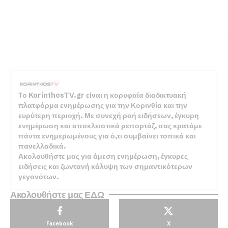
Το KorinthosTV.gr είναι η κορυφαία διαδικτυακή
πλατφόρμα ενημέρωσης για την Κορινθία και την
ευρύτερη περιοχή. Με συνεχή ροή ειδήσεων, έγκυρη
ενημέρωση και αποκλειστικά ρεπορτάζ, σας κρατάμε
πάντα ενημερωμένους για ό,τι συμβαίνει τοπικά και
πανελλαδικά.
Ακολουθήστε μας για άμεση ενημέρωση, έγκυρες
ειδήσεις και ζωντανή κάλυψη των σημαντικότερων
γεγονότων.
Ακολουθήστε μας ΕΔΩ
Facebook
X