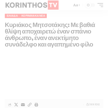
Aa
ΕΛΛΆΔΑ
ΚΟΡΙΝΘΙΑΚΆ ΝΈΑ
Κυριάκος Μητσοτάκης: Με βαθιά
θλίψη αποχαιρετώ έναν σπάνιο
άνθρωπο, έναν ανεκτίμητο
συνάδελφο και αγαπημένο φίλο
2 MIN READ