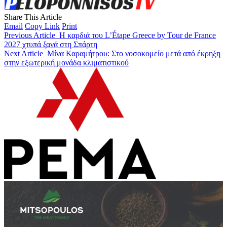
Share This Article
Email
Copy Link
Print
Previous Article
Η καρδιά του L’Étape Greece by Tour de France
2027 χτυπά ξανά στη Σπάρτη
Next Article
Μίνα Καραμήτρου: Στο νοσοκομείο μετά από έκρηξη
στην εξωτερική μονάδα κλιματιστικού