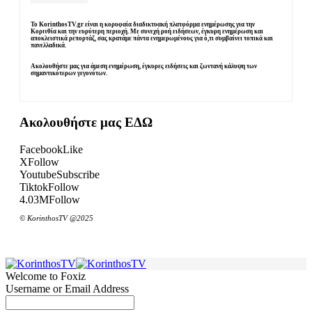
Το KorinthosTV.gr είναι η κορυφαία διαδικτυακή πλατφόρμα ενημέρωσης για την
Κορινθία και την ευρύτερη περιοχή. Με συνεχή ροή ειδήσεων, έγκυρη ενημέρωση και
αποκλειστικά ρεπορτάζ, σας κρατάμε πάντα ενημερωμένους για ό,τι συμβαίνει τοπικά και
πανελλαδικά.
Ακολουθήστε μας για άμεση ενημέρωση, έγκυρες ειδήσεις και ζωντανή κάλυψη των
σημαντικότερων γεγονότων.
Ακολουθήστε μας ΕΔΩ
Facebook
Like
X
Follow
Youtube
Subscribe
Tiktok
Follow
4.03M
Follow
© KorinthosTV @2025
Welcome to Foxiz
Username or Email Address