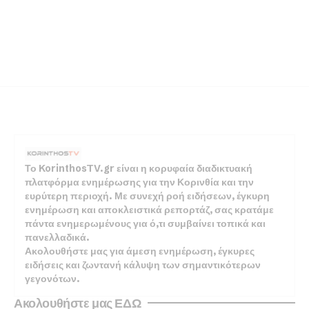
Το KorinthosTV.gr είναι η κορυφαία διαδικτυακή
πλατφόρμα ενημέρωσης για την Κορινθία και την
ευρύτερη περιοχή. Με συνεχή ροή ειδήσεων, έγκυρη
ενημέρωση και αποκλειστικά ρεπορτάζ, σας κρατάμε
πάντα ενημερωμένους για ό,τι συμβαίνει τοπικά και
πανελλαδικά.
Ακολουθήστε μας για άμεση ενημέρωση, έγκυρες
ειδήσεις και ζωντανή κάλυψη των σημαντικότερων
γεγονότων.
Ακολουθήστε μας ΕΔΩ