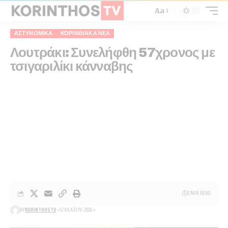
Aa
ΑΣΤΥΝΟΜΙΚΆ
ΚΟΡΙΝΘΙΑΚΆ ΝΈΑ
Λουτράκι: Συνελήφθη 57χρονος με
τσιγαριλίκι κάνναβης
0 MIN READ
BY
KORINTHOSTV
12 ΜΑΪ́ΟΥ 2026