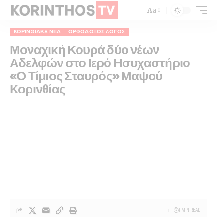
Aa
ΚΟΡΙΝΘΙΑΚΆ ΝΈΑ
ΟΡΘΌΔΟΞΟΣ ΛΌΓΟΣ
Μοναχική Κουρά δύο νέων
Αδελφών στο Ιερό Ησυχαστήριο
«Ο Τίμιος Σταυρός» Μαψού
Κορινθίας
1 MIN READ