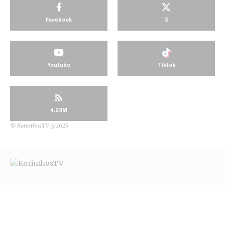
Facebook
X
Youtube
Tiktok
4.03M
© KorinthosTV @2025