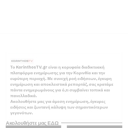
Το KorinthosTV.gr είναι η κορυφαία διαδικτυακή
πλατφόρμα ενημέρωσης για την Κορινθία και την
ευρύτερη περιοχή. Με συνεχή ροή ειδήσεων, έγκυρη
ενημέρωση και αποκλειστικά ρεπορτάζ, σας κρατάμε
πάντα ενημερωμένους για ό,τι συμβαίνει τοπικά και
πανελλαδικά.
Ακολουθήστε μας για άμεση ενημέρωση, έγκυρες
ειδήσεις και ζωντανή κάλυψη των σημαντικότερων
γεγονότων.
Ακολουθήστε μας ΕΔΩ