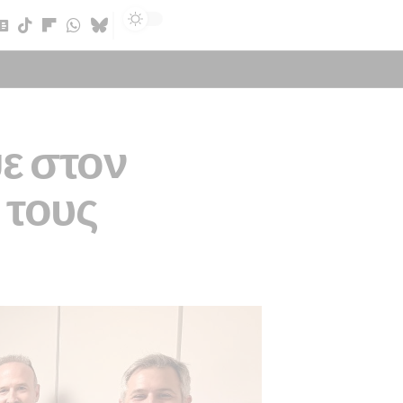
Sign In
ε στον
 τους