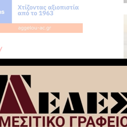
NEXT ARTICLE
Βενεζουέλα: 1.700 οι επιβεβαιωμένοι
τα
νεκροί και 50.000 οι αγνοούμενοι
λου Β΄