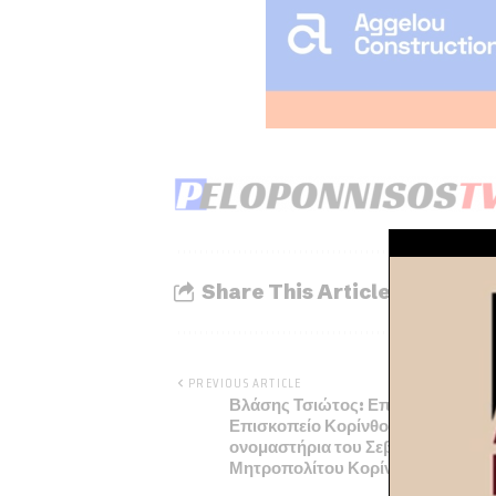
Share This Article
PREVIOUS ARTICLE
Βλάσης Τσιώτος: Επίσκεψη στο
Επισκοπείο Κορίνθου με αφορμή 
ονομαστήρια του Σεβασμιωτάτου
Μητροπολίτου Κορίνθου κ.κ. Παύ