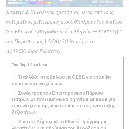
Χάρτης 2
. Συνολικός ημερήσιος υετός από τους
αυτόματους μετεωρολογικούς σταθμούς του δικτύου
του Εθνικού Αστεροσκοπείου Αθηνών – meteo.gr
της Παρασκευής 12/06/2026 μέχρι και
τις
19
:20
ώρα Ελλάδας.
You Might Also Like
Τι αλλάζει στις δηλώσεις ΟΣΔΕ για τη λήψη
αγροτικών ενισχύσεων
Συνάντηση του Επιστημονικού Πάρκου
Πατρών με τον ΑΔΜΗΕ και τη Wise Greece για
την ενίσχυση της καινοτομίας και της ανάπτυξης
δεξιοτήτων
Χρίστος Δήμας: «Στο Εθνικό Πρόγραμμα
Ανάπτυξης η αναβάθμιση του Αεροδρομίου