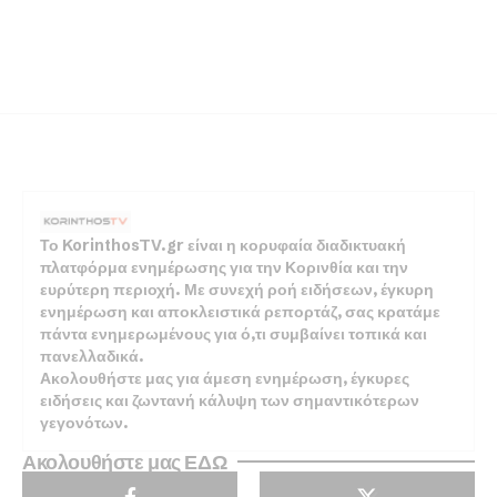
Το KorinthosTV.gr είναι η κορυφαία διαδικτυακή
πλατφόρμα ενημέρωσης για την Κορινθία και την
ευρύτερη περιοχή. Με συνεχή ροή ειδήσεων, έγκυρη
ενημέρωση και αποκλειστικά ρεπορτάζ, σας κρατάμε
πάντα ενημερωμένους για ό,τι συμβαίνει τοπικά και
πανελλαδικά.
Ακολουθήστε μας για άμεση ενημέρωση, έγκυρες
ειδήσεις και ζωντανή κάλυψη των σημαντικότερων
γεγονότων.
Ακολουθήστε μας ΕΔΩ