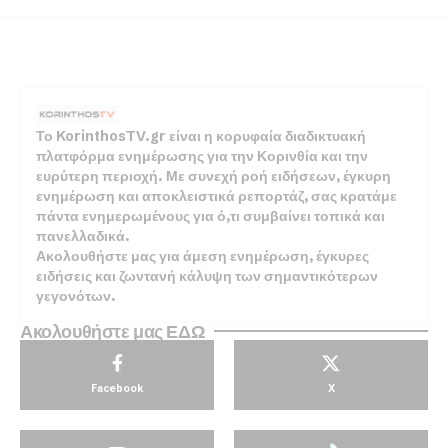
Το KorinthosTV.gr είναι η κορυφαία διαδικτυακή
πλατφόρμα ενημέρωσης για την Κορινθία και την
ευρύτερη περιοχή. Με συνεχή ροή ειδήσεων, έγκυρη
ενημέρωση και αποκλειστικά ρεπορτάζ, σας κρατάμε
πάντα ενημερωμένους για ό,τι συμβαίνει τοπικά και
πανελλαδικά.
Ακολουθήστε μας για άμεση ενημέρωση, έγκυρες
ειδήσεις και ζωντανή κάλυψη των σημαντικότερων
γεγονότων.
Ακολουθήστε μας ΕΔΩ
Facebook
X