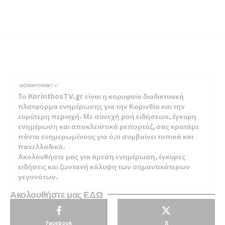
Το KorinthosTV.gr είναι η κορυφαία διαδικτυακή
πλατφόρμα ενημέρωσης για την Κορινθία και την
ευρύτερη περιοχή. Με συνεχή ροή ειδήσεων, έγκυρη
ενημέρωση και αποκλειστικά ρεπορτάζ, σας κρατάμε
πάντα ενημερωμένους για ό,τι συμβαίνει τοπικά και
πανελλαδικά.
Ακολουθήστε μας για άμεση ενημέρωση, έγκυρες
ειδήσεις και ζωντανή κάλυψη των σημαντικότερων
γεγονότων.
Ακολουθήστε μας ΕΔΩ
Facebook
X