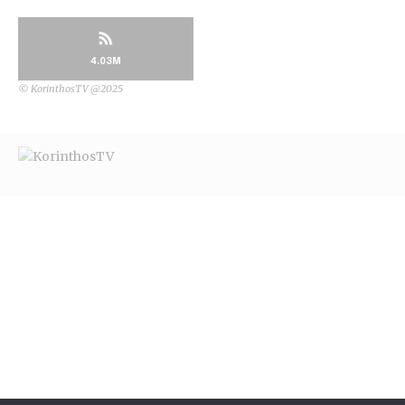
4.03M
© KorinthosTV @2025