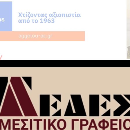
NEXT ARTICLE
“Ξήλωσαν” διαδικτυακή ομάδα στην
ών από
Κόρινθο: Ενημέρωναν οδηγούς για
τα
μπλόκα της Τροχαίας – Πάνω από
3.900 μέλη!