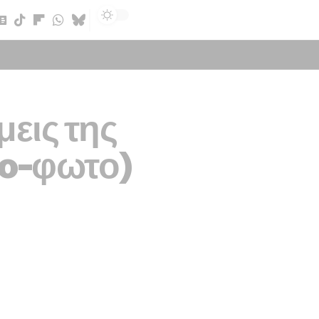
Sign In
εις της
eo-φωτο)