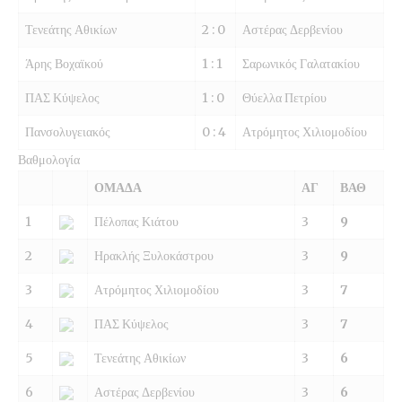
Τενεάτης Αθικίων
2 : 0
Αστέρας Δερβενίου
Άρης Βοχαϊκού
1 : 1
Σαρωνικός Γαλατακίου
ΠΑΣ Κύψελος
1 : 0
Θύελλα Πετρίου
Πανσολυγειακός
0 : 4
Ατρόμητος Χιλιομοδίου
Βαθμολογία
ΟΜΑΔΑ
ΑΓ
ΒΑΘ
1
Πέλοπας Κιάτου
3
9
2
Ηρακλής Ξυλοκάστρου
3
9
3
Ατρόμητος Χιλιομοδίου
3
7
4
ΠΑΣ Κύψελος
3
7
5
Τενεάτης Αθικίων
3
6
6
Αστέρας Δερβενίου
3
6