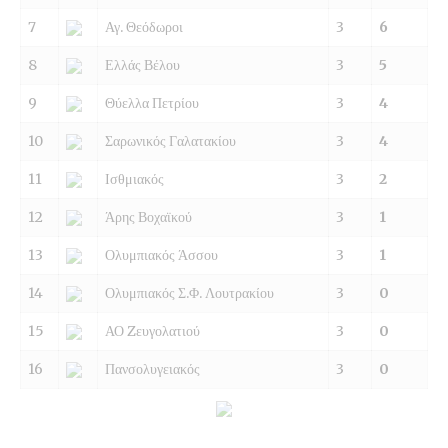
7
Αγ. Θεόδωροι
3
6
8
Ελλάς Βέλου
3
5
9
Θύελλα Πετρίου
3
4
10
Σαρωνικός Γαλατακίου
3
4
11
Ισθμιακός
3
2
12
Άρης Βοχαϊκού
3
1
13
Ολυμπιακός Άσσου
3
1
14
Ολυμπιακός Σ.Φ. Λουτρακίου
3
0
15
ΑΟ Zευγολατιού
3
0
16
Πανσολυγειακός
3
0