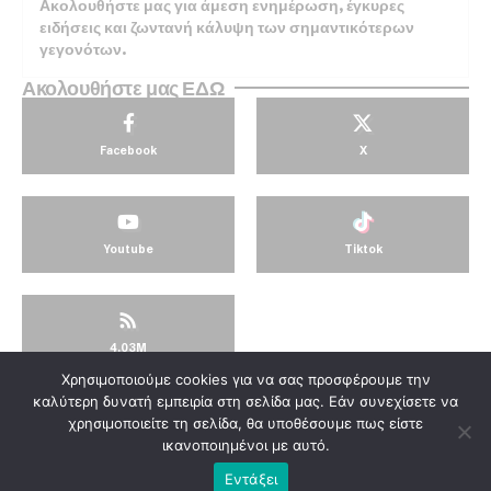
Ακολουθήστε μας για άμεση ενημέρωση, έγκυρες
ειδήσεις και ζωντανή κάλυψη των σημαντικότερων
γεγονότων.
Ακολουθήστε μας ΕΔΩ
Facebook
X
Youtube
Tiktok
4.03M
Χρησιμοποιούμε cookies για να σας προσφέρουμε την
© KorinthosTV @2025
καλύτερη δυνατή εμπειρία στη σελίδα μας. Εάν συνεχίσετε να
χρησιμοποιείτε τη σελίδα, θα υποθέσουμε πως είστε
ικανοποιημένοι με αυτό.
Εντάξει