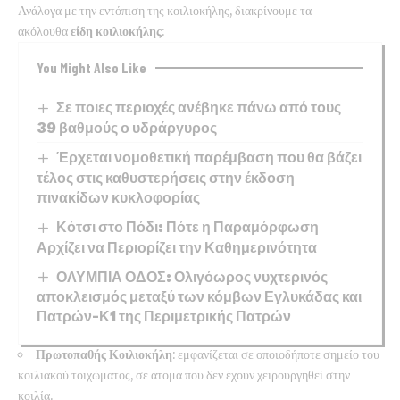
Ανάλογα με την εντόπιση της κοιλιοκήλης, διακρίνουμε τα
ακόλουθα
είδη
κοιλιοκήλης
:
You Might Also Like
Σε ποιες περιοχές ανέβηκε πάνω από τους
39 βαθμούς ο υδράργυρος
Έρχεται νομοθετική παρέμβαση που θα βάζει
τέλος στις καθυστερήσεις στην έκδοση
πινακίδων κυκλοφορίας
Κότσι στο Πόδι: Πότε η Παραμόρφωση
Αρχίζει να Περιορίζει την Καθημερινότητα
ΟΛΥΜΠΙΑ ΟΔΟΣ: Ολιγόωρος νυχτερινός
αποκλεισμός μεταξύ των κόμβων Εγλυκάδας και
Πατρών-Κ1 της Περιμετρικής Πατρών
Πρωτοπαθής Κοιλιοκήλη
: εμφανίζεται σε οποιοδήποτε σημείο του
κοιλιακού τοιχώματος, σε άτομα που δεν έχουν χειρουργηθεί στην
κοιλία.