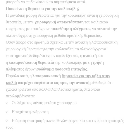
μπορούν να επιδεινώσουν τα
συμπτώματα
αυτά.
Ποια είναι η θεραπεία για την κοιλιοκήλη;
Η μοναδική μορφή θεραπείας για την κοιλιοκήλη είναι η χειρουργική
θεραπεία, με την
χειρουργική
αποκατάσταση
του κοιλιακού
τοιχώματος με ταυτόχρονη
τοποθέτηση
πλέγματος
να συνιστά την
πλέον σύγχρονη χειρουργική μέθοδο οριστικής θεραπείας.
Όσον αφορά στο ερώτημα σχετικά με την ανοικτή ή λαπαροσκοπική
χειρουργική θεραπεία για την κοιλιοκήλη, τα πλέον σύγχρονα
επιστημονική δεδομένα έχουν αποδείξει πως η
ανοικτή
και
η
λαπαροσκοπική
θεραπεία
της κοιλιοκήλης
με τη χρήση
πλέγματος
έχουν
ισοδύναμα ποσοστά επιτυχίας
.
Παρόλα αυτά, η
λαπαροσκοπική
θεραπεία για την κήλη στην
κοιλιά
υπερέχει σαφέστατα ως προς την ανοικτή μέθοδο
, διότι
χαρακτηρίζεται από πολλαπλά πλεονεκτήματα, στα οποία
περιλαμβάνονται:
Ο ελάχιστος πόνος μετά το χειρουργείο
Η ταχύτατη ανάρρωση
Η άμεση επιστροφή των ασθενών στην οικία και τις δραστηριότητές
τους.