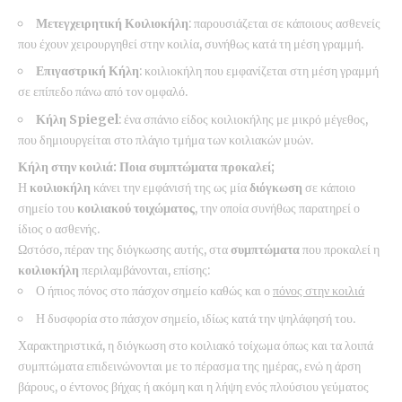
Μετεγχειρητική Κοιλιοκήλη
: παρουσιάζεται σε κάποιους ασθενείς
που έχουν χειρουργηθεί στην κοιλία, συνήθως κατά τη μέση γραμμή.
Επιγαστρική Κήλη
: κοιλιοκήλη που εμφανίζεται στη μέση γραμμή
σε επίπεδο πάνω από τον ομφαλό.
Κήλη Spiegel
: ένα σπάνιο είδος κοιλιοκήλης με μικρό μέγεθος,
που δημιουργείται στο πλάγιο τμήμα των κοιλιακών μυών.
Κήλη στην κοιλιά: Ποια συμπτώματα προκαλεί;
Η
κοιλιοκήλη
κάνει την εμφάνισή της ως μία
διόγκωση
σε κάποιο
σημείο του
κοιλιακού
τοιχώματος
, την οποία συνήθως παρατηρεί ο
ίδιος ο ασθενής.
Ωστόσο, πέραν της διόγκωσης αυτής, στα
συμπτώματα
που προκαλεί η
κοιλιοκήλη
περιλαμβάνονται, επίσης:
Ο ήπιος πόνος στο πάσχον σημείο καθώς και ο
πόνος στην κοιλιά
Η δυσφορία στο πάσχον σημείο, ιδίως κατά την ψηλάφησή του.
Χαρακτηριστικά, η διόγκωση στο κοιλιακό τοίχωμα όπως και τα λοιπά
συμπτώματα επιδεινώνονται με το πέρασμα της ημέρας, ενώ η άρση
βάρους, ο έντονος βήχας ή ακόμη και η λήψη ενός πλούσιου γεύματος