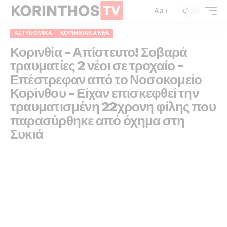
Aa
ΑΣΤΥΝΟΜΙΚΆ
ΚΟΡΙΝΘΙΑΚΆ ΝΈΑ
Κορινθία – Απίστευτο! Σοβαρά
τραυματίες 2 νέοι σε τροχαίο –
Επέστρεφαν από το Νοσοκομείο
Κορίνθου – Είχαν επισκεφθεί την
τραυματισμένη 22χρονη φίλης που
παρασύρθηκε από όχημα στη
Συκιά