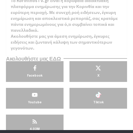
Το KorinthosTV.gr είναι η κορυφαία διαδικτυακή
πλατφόρμα ενημέρωσης για την Κορινθία και την
ευρύτερη περιοχή. Με συνεχή ροή ειδήσεων, έγκυρη
ενημέρωση και αποκλειστικά ρεπορτάζ, σας κρατάμε
πάντα ενημερωμένους για ό,τι συμβαίνει τοπικά και
πανελλαδικά.
Ακολουθήστε μας για άμεση ενημέρωση, έγκυρες
ειδήσεις και ζωντανή κάλυψη των σημαντικότερων
γεγονότων.
Ακολουθήστε μας ΕΔΩ
Facebook
X
Youtube
Tiktok
4.03M