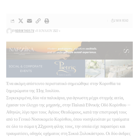
2 MIN READ
BY
KORINTHOSTV
11 ΙΟΥΛΊΟΥ 2022
Ένα ακόμη απίστευτο περιστατικό σημειώθηκε στην Κορινθία τα
ξημερώματα της 11ης Ιουλίου.
Συγκεκριμένα, δύο νέα παλικάρια, για άγνωστη μέχρι στιγμής αιτία,
έχασαν τον έλεγχο της μηχανής, στην Παλαιά Εθνικής Οδό Κορίνθου –
Αθηνών, λίγο πριν τους Αγίους Θεοδώρους, κατά την επιστροφή τους
από το Γενικό Νοσοκομείο Κορίνθου, όπου νοσηλευόταν με τραύματα
σε όλο το σώμα
η 22χρονη φίλης τους, την οποία είχε παρασύρει και
τραυματίσει, οδηγός οχήματος στη Συκιά Ξυλοκάστρου.
Οι δύο άνδρες