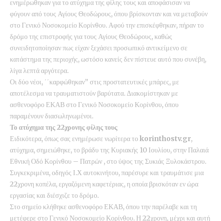
ενημέρωθηκαν για το ατύχημα της φίλης τους και αποφάσισαν να
φύγουν από τους Αγίους Θεοδώρους, όπου βρίσκονταν και να μεταβούν
στο Γενικό Νοσοκομείο Κορίνθου. Αφού την επισκέφθηκαν, πήραν το
δρόμο της επιστροφής για τους Αγίους Θεοδώρους, καθώς
συνειδητοποίησαν πως είχαν ξεχάσει προσωπικό αντικείμενο σε
κατάστημα της περιοχής, ωστόσο κανείς δεν πίστευε αυτό που συνέβη,
λίγα λεπτά αργότερα.
Οι δύο νέοι, ΄΄καρφώθηκαν” στις προστατευτικές μπάρες, με
αποτέλεσμα να τραυματιστούν βαρύτατα. Διακομίστηκαν με
ασθενοφόρο ΕΚΑΒ στο Γενικό Νοσοκομείο Κορίνθου, όπου
παραμένουν διασωληνωμένοι.
Το ατύχημα της 22χρονης φίλης τους
Ειδικότερα, όπως σας ενημέρωσε νωρίτερα το
korinthostv.gr
,
ατύχημα, σημειώθηκε, το βράδυ της Κυριακής 10 Ιουλίου, στην Παλαιά
Εθνική Οδό Κορίνθου – Πατρών , στο ύψος της Συκιάς Ξυλοκάστρου.
Συγκεκριμένα, οδηγός Ι.Χ αυτοκινήτου, παρέσυρε και τραυμάτισε μια
22χρονη κοπέλα, εργαζόμενη καφετέριας, η οποία βρισκόταν εν ώρα
εργασίας και διέσχιζε το δρόμο.
Στο σημείο κλήθηκε ασθενοφόρο ΕΚΑΒ, όπου την παρέλαβε και τη
μετέφερε στο Γενικό Νοσοκομείο Κορίνθου. Η 22χρονη, μέχρι και αυτή