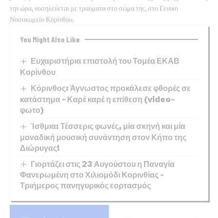
την ώρα, νοσηλεύεται με τραύματα στο σώμα της, στο Γενικό
Νοσοκομείο Κορίνθου.
You Might Also Like
Ευχαριστήρια επιστολή του Τομέα ΕΚΑΒ
Κορίνθου
Κόρινθος: Άγνωστος προκάλεσε φθορές σε
κατάστημα – Καρέ καρέ η επίθεση (video-
φωτο)
Ίσθμια: Τέσσερις φωνές, μία σκηνή και μία
μοναδική μουσική συνάντηση στον Κήπο της
Διώρυγας!
Γιορτάζει στις 23 Αυγούστου η Παναγία
Φανερωμένη στο Χιλιομόδι Κορινθίας –
Τριήμερος πανηγυρικός εορτασμός