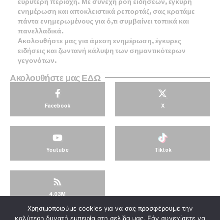
ευρύτερη περιοχή. Με συνεχή ροή ειδήσεων, έγκυρη
ενημέρωση και αποκλειστικά ρεπορτάζ, σας κρατάμε
πάντα ενημερωμένους για ό,τι συμβαίνει τοπικά και
πανελλαδικά.
Ακολουθήστε μας για άμεση ενημέρωση, έγκυρες
ειδήσεις και ζωντανή κάλυψη των σημαντικότερων
γεγονότων.
Ακολουθήστε μας ΕΔΩ
Facebook
X
Youtube
Tiktok
4.03M
Χρησιμοποιούμε cookies για να σας προσφέρουμε την
© KorinthosTV @2025
καλύτερη δυνατή εμπειρία στη σελίδα μας. Εάν συνεχίσετε να