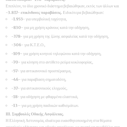
Επιπλέον, το ίδιο χρονικό διάστημα βεβαιώθηκαν, εκτός των άλλων και
-3.817- επικίνδυνες παραβάσεις.
Ειδικότερα βεβαιώθηκαν:
-1.953-
για υπερβολική ταχύτητα,
-830-
για μη χρήση κράνους κατά την οδήγηση,
-378-
για μη χρήση της ζώνης ασφαλείας κατά την οδήγηση,
-306-
για Κ.Τ.Ε.Ο.,
-109-
για χρήση κινητού τηλεφώνου κατά την οδήγηση,
-70-
για κίνηση στο αντίθετο ρεύμα κυκλοφορίας,
-57-
για αντικανονικό προσπέρασμα,
-46-
για παραβίαση σηματοδότη,
-37-
για αντικανονικούς ελιγμούς,
-18-
για οδήγηση με φθαρμένα ελαστικά,
-13
–
για μη χρήση παιδικών καθισμάτων.
ΙΙΙ. Συμβουλές Οδικής Ασφάλειας.
Η Ελληνική Αστυνομία, ιδιαίτερα ευαισθητοποιημένη στα θέματα