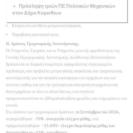
Πρόσληψη τριών ΠΕ Πολιτικών Μηχανικών
στον Δήμο Κορινθίων
Κίνηση στο αντίθετο ρεύμα κυκλοφορίας.
Παραβίαση προτεραιότητας.
ΙΙ. Δράσεις Τροχονομικής Αστυνόμευσης.
Οι Υπηρεσίες Τροχαίας και οι Υπηρεσίες μεικτής αρμοδιότητας της
Γενικής Περιφερειακής Αστυνομικής Διεύθυνσης Πελοποννήσου
βρίσκονται σε διαρκή ετοιμότητα, εφαρμόζοντας συγκεκριμένο
σχεδιασμό, που προβλέπει μέτρα οδικής ασφάλειας και τροχονομικής
αστυνόμευσης για την ασφαλή κυκλοφορία των οχημάτων και των
πολιτών, καθώς και για την πρόληψη και αποτροπή ατυχημάτων και
δυστυχημάτων σε όλο το οδικό δίκτυο, ενώ επιπλέον
πραγματοποιούνται σε εβδομαδιαία βάση ημερίδες και ενημερώσεις του
κοινού.
Στο πλαίσιο των τροχονομικών δράσεων,
το Σεπτέμβριο του 2024
,
συγκροτήθηκαν
-578- συνεργεία ελέγχων μέθης
, ενώ
πραγματοποιήθηκαν –
13.695- έλεγχοι διερεύνησης μέθης και
διαπιστώθηκαν -138- παραβάσεις.