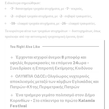
Ειδικότερα σημειώθηκαν:
-7-
θανατηφόρα τροχαία ατυχήματα,
με
-7-
νεκρούς,
-2-
σοβαρά τροχαία ατυχήματα, με
-2-
σοβαρά τραυματίες,
-18-
ελαφρά τροχαία ατυχήματα, με
-26-
ελαφρά τραυματίες.
Τα κυριότερα αίτια των τροχαίων ατυχημάτων – δυστυχημάτων, όπως
προέκυψε από την αστυνομική τροχονομική έρευνα, ήταν:
You Might Also Like
Έρχονται ισχυροί άνεμοι 8 μποφόρ και
υψηλές θερμοκρασίες τα επόμενα 24ωρα –
Συνεδρίασε η Επιτροπή Εκτίμησης Κινδύνου
ΟΛΥΜΠΙΑ ΟΔΟΣ: Ολιγόωρος νυχτερινός
αποκλεισμός μεταξύ των κόμβων Εγλυκάδας και
Πατρών-Κ1 της Περιμετρικής Πατρών
Ένα τριήμερο γεμάτο πολιτισμό στον Δήμο
Κορινθίων – Στο επίκεντρο το πρώτο Kalamia
Festival