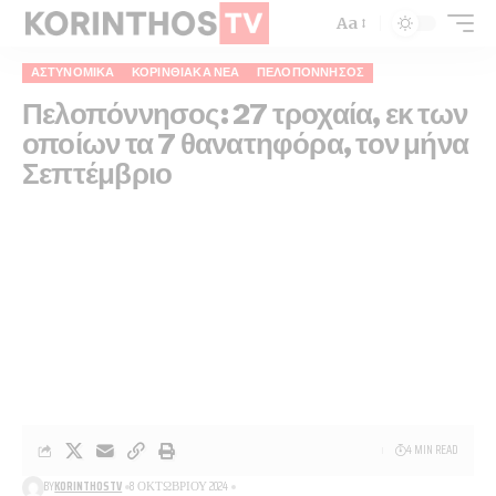
Aa
ΑΣΤΥΝΟΜΙΚΆ
ΚΟΡΙΝΘΙΑΚΆ ΝΈΑ
ΠΕΛΟΠΌΝΝΗΣΟΣ
Πελοπόννησος: 27 τροχαία, εκ των
οποίων τα 7 θανατηφόρα, τον μήνα
Σεπτέμβριο
4 MIN READ
BY
KORINTHOSTV
8 ΟΚΤΩΒΡΊΟΥ 2024