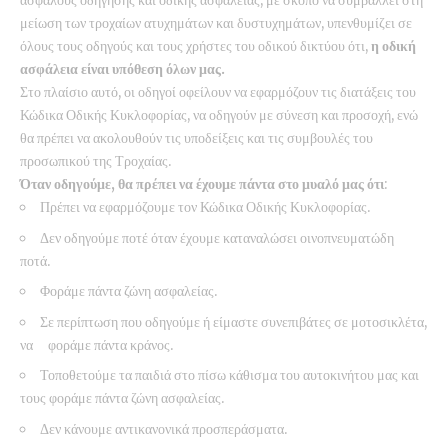
ασφαλούς οδήγησης και οδικής ασφάλειας, με σκοπό να συμβάλλει στη
μείωση των τροχαίων ατυχημάτων και δυστυχημάτων, υπενθυμίζει σε
όλους τους οδηγούς και τους χρήστες του οδικού δικτύου ότι,
η οδική
ασφάλεια είναι υπόθεση όλων μας.
Στο πλαίσιο αυτό, οι οδηγοί οφείλουν να εφαρμόζουν τις διατάξεις του
Κώδικα Οδικής Κυκλοφορίας, να οδηγούν με σύνεση και προσοχή, ενώ
θα πρέπει να ακολουθούν τις υποδείξεις και τις συμβουλές του
προσωπικού της Τροχαίας.
Όταν οδηγούμε, θα πρέπει να έχουμε πάντα στο μυαλό μας ότι
:
Πρέπει να εφαρμόζουμε τον Κώδικα Οδικής Κυκλοφορίας.
Δεν οδηγούμε ποτέ όταν έχουμε καταναλώσει οινοπνευματώδη
ποτά.
Φοράμε πάντα ζώνη ασφαλείας.
Σε περίπτωση που οδηγούμε ή είμαστε συνεπιβάτες σε μοτοσικλέτα,
να φοράμε πάντα κράνος.
Τοποθετούμε τα παιδιά στο πίσω κάθισμα του αυτοκινήτου μας και
τους φοράμε πάντα ζώνη ασφαλείας.
Δεν κάνουμε αντικανονικά προσπεράσματα.