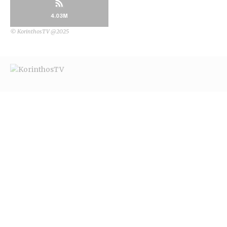
4.03M
© KorinthosTV @2025