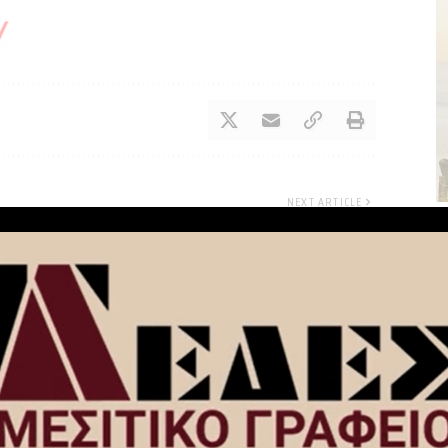
NEXT ARTICLE
Εβδομαδιαίος απολογισμός δράσεων
 τις
της Εκστρατείας «Μηδενική ανοχή στη
μη χρήση κράνους» στην Περιφέρεια
Πελοποννήσου