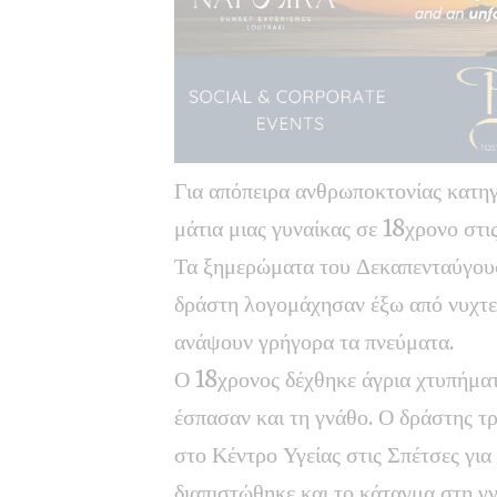
Για απόπειρα ανθρωποκτονίας κατηγο
μάτια μιας γυναίκας σε 18χρονο στ
Τα ξημερώματα του Δεκαπενταύγουσ
δράστη λογομάχησαν έξω από νυχτερ
ανάψουν γρήγορα τα πνεύματα.
Ο 18χρονος δέχθηκε άγρια χτυπήματ
έσπασαν και τη γνάθο. Ο δράστης τ
στο Κέντρο Υγείας στις Σπέτσες για 
διαπιστώθηκε και το κάταγμα στη γ